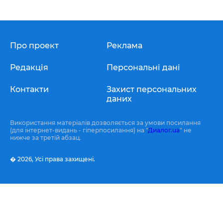
Про проект
Реклама
Редакція
Персональні дані
Контакти
Захист персональних
даних
Використання матеріалів дозволяється за умови посилання
(для інтернет-видань - гіперпосилання) на "
Диалог.ua
" не
нижче за третій абзац.
� 2026,
Усі права захищені.