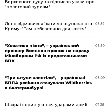
Верховного суду та підписав укази про
"пологовий туризм"
Лепс відмовився їхати до окупованого
08:59
Криму: "Там небезпечно для життя"
"Ховатися пізно", – український
08:50
пранкер Вольнов проник на нараду
Міноборони РФ із представниками
ВПК
"Три штуки залетіло", – українські
08:09
БПЛА успішно атакували Wildberries
в Єкатеринбурзі
Шахраї користуються ударами армії
07:35