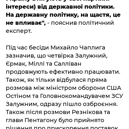
інтереси) від державної політики.
На державну політику, на щастя, це
не впливає",
- пояснив політичний
експерт.
Під час бесіди Михайло Чаплига
зазначив, що четвірка Залужний,
Єрмак, Міллі та Салліван
продовжують ефективно працювати.
Також, як тільки відбулася пряма
розмова між міністром оборони США
Остіном та Головнокомандувачем ЗСУ
Залужним, одразу пішло озброєння.
Також після розмови Резнікова та
глави Пентагону було прийнято
рішення про прискорення поставок