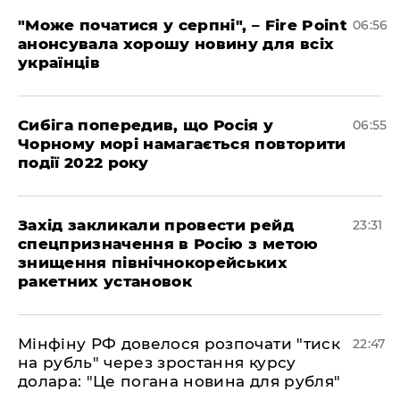
"Може початися у серпні", – Fire Point
06:56
анонсувала хорошу новину для всіх
українців
Сибіга попередив, що Росія у
06:55
Чорному морі намагається повторити
події 2022 року
​Захід закликали провести рейд
23:31
спецпризначення в Росію з метою
знищення північнокорейських
ракетних установок
​Мінфіну РФ довелося розпочати "тиск
22:47
на рубль" через зростання курсу
долара: "Це погана новина для рубля"