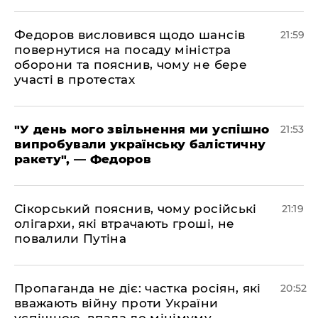
​Федоров висловився щодо шансів
21:59
повернутися на посаду міністра
оборони та пояснив, чому не бере
участі в протестах
​"У день мого звільнення ми успішно
21:53
випробували українську балістичну
ракету", — Федоров
​Сікорський пояснив, чому російські
21:19
олігархи, які втрачають гроші, не
повалили Путіна
​Пропаганда не діє: частка росіян, які
20:52
вважають війну проти України
успішною, впала до мінімуму