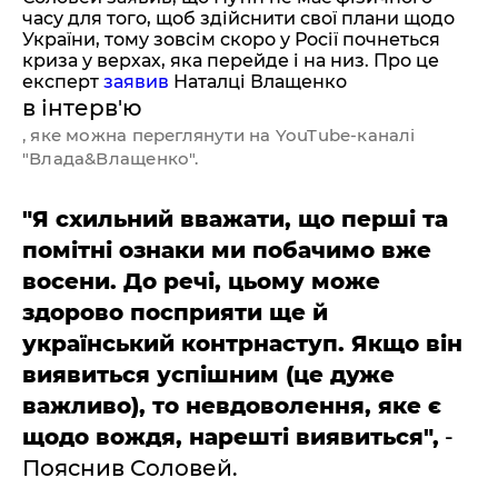
часу для того, щоб здійснити свої плани щодо
України, тому зовсім скоро у Росії почнеться
криза у верхах, яка перейде і на низ. Про це
експерт
заявив
Наталці Влащенко
в інтерв'ю
, яке можна переглянути на YouTube-каналі
"Влада&Влащенко".
"Я схильний вважати, що перші та
помітні ознаки ми побачимо вже
восени. До речі, цьому може
здорово посприяти ще й
український контрнаступ. Якщо він
виявиться успішним (це дуже
важливо), то невдоволення, яке є
щодо вождя, нарешті виявиться",
-
Пояснив Соловей.