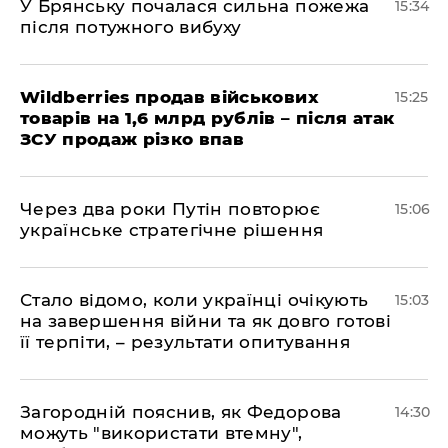
У Брянську почалася сильна пожежа
15:34
після потужного вибуху
Wildberries продав військових
15:25
товарів на 1,6 млрд рублів – після атак
ЗСУ продаж різко впав
Через два роки Путін повторює
15:06
українське стратегічне рішення
Стало відомо, коли українці очікують
15:03
на завершення війни та як довго готові
її терпіти, – результати опитування
Загородній пояснив, як Федорова
14:30
можуть "використати втемну",