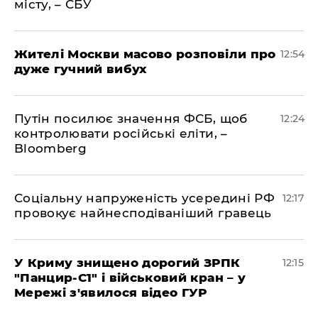
місту, – СБУ
Жителі Москви масово розповіли про
12:54
дуже гучний вибух
Путін посилює значення ФСБ, щоб
12:24
контролювати російські еліти, –
Bloomberg
Соціальну напруженість усередині РФ
12:17
провокує найнесподіваніший гравець
У Криму знищено дорогий ЗРПК
12:15
"Панцир-С1" і військовий кран – у
Мережі з'явилося відео ГУР