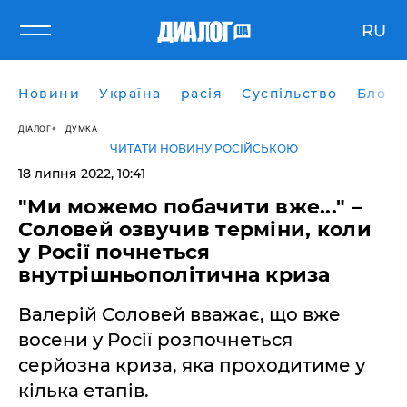
RU
Новини
Україна
расія
Суспільство
Блоги
ДІАЛОГ
ДУМКА
ЧИТАТИ НОВИНУ РОСІЙСЬКОЮ
18 липня 2022, 10:41
"Ми можемо побачити вже..." –
Соловей озвучив терміни, коли
у Росії почнеться
внутрішньополітична криза
Валерій Соловей вважає, що вже
восени у Росії розпочнеться
серйозна криза, яка проходитиме у
кілька етапів.