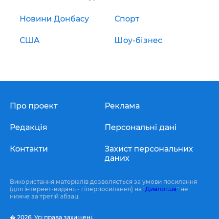
Новини Донбасу
Спорт
США
Шоу-бізнес
Про проект
Реклама
Редакція
Персональні дані
Контакти
Захист персональних
даних
Використання матеріалів дозволяється за умови посилання
(для інтернет-видань - гіперпосилання) на "
Диалог.ua
" не
нижче за третій абзац.
� 2026,
Усі права захищені.