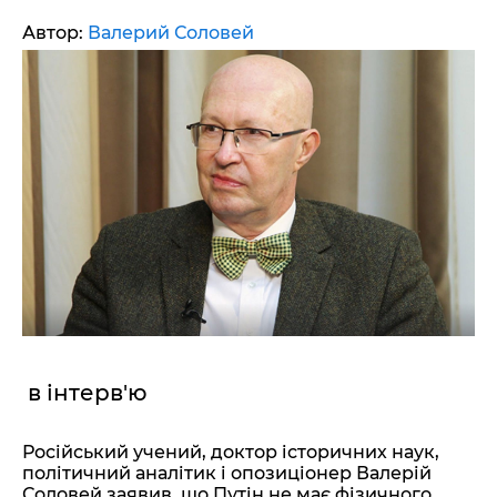
Автор:
Валерий Соловей
в інтерв'ю
Російський учений, доктор історичних наук,
політичний аналітик і опозиціонер Валерій
Соловей заявив, що Путін не має фізичного