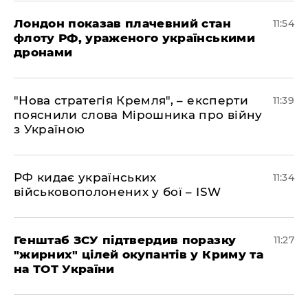
Лондон показав плачевний стан
11:54
флоту РФ, ураженого українськими
дронами
"Нова стратегія Кремля", – експерти
11:39
пояснили слова Мірошника про війну
з Україною
РФ кидає українських
11:34
військовополонених у бої – ISW
Генштаб ЗСУ підтвердив поразку
11:27
"жирних" цілей окупантів у Криму та
на ТОТ України