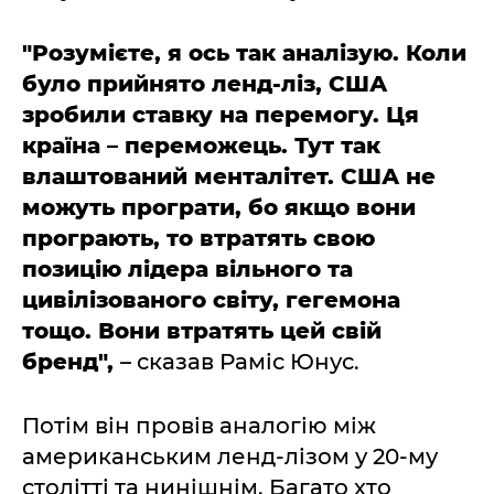
"Розумієте, я ось так аналізую. Коли
було прийнято ленд-ліз, США
зробили ставку на перемогу. Ця
країна – переможець. Тут так
влаштований менталітет. США не
можуть програти, бо якщо вони
програють, то втратять свою
позицію лідера вільного та
цивілізованого світу, гегемона
тощо. Вони втратять цей свій
бренд",
– сказав Раміс Юнус.
Потім він провів аналогію між
американським ленд-лізом у 20-му
столітті та нинішнім. Багато хто