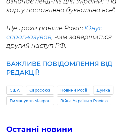
означає ленд-ліз для України: "На
карту поставлено буквально все".
Ще трохи раніше Раміс
Юнус
спрогнозував
, чим завершиться
другий наступ РФ.
ВАЖЛИВЕ ПОВІДОМЛЕННЯ ВІД
РЕДАКЦІЇ!
США
Євросоюз
Новини Росії
Думка
Еммануель Макрон
Війна України з Росією
Останні новини