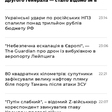
другого генерала — стало відомо ім’я
​Українські удари по російських НПЗ
23:14
спалили понад трильйон рублів
бюджету РФ
​"Небезпечна ескалація в Європі", —
23:06
The Guardian про дрон із вибухівкою в
аеропорту Лейпцига
​80 квадратних кілометрів: супутники
22:21
зафіксували велику нафтову пляму
біля порту Тамань після атаки ЗСУ
"Путін слабкий", – відомий Z-військкор
22:07
кореспондент звинуватив главу