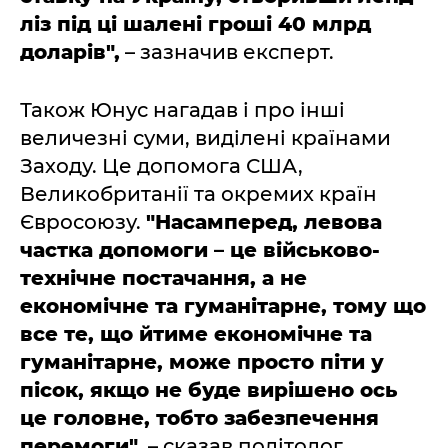
ліз під ці шалені гроші 40 млрд
доларів",
– зазначив експерт.
Також Юнус нагадав і про інші
величезні суми, виділені країнами
Заходу. Це допомога США,
Великобританії та окремих країн
Євросоюзу.
"Насамперед, левова
частка допомоги – це військово-
технічне постачання, а не
економічне та гуманітарне, тому що
все те, що йтиме економічне та
гуманітарне, може просто піти у
пісок, якщо не буде вирішено ось
це головне, тобто забезпечення
перемоги",
– сказав політолог.