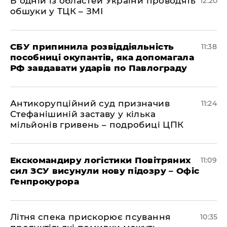
В одній із областей України проводять
12:20
обшуки у ТЦК – ЗМІ
СБУ припинила розвіддіяльність
11:38
пособниці окупантів, яка допомагала
РФ завдавати ударів по Павлограду
Антикорупційний суд призначив
11:24
Стефанішиній заставу у кілька
мільйонів гривень – подробиці ЦПК
Екскомандиру логістики Повітряних
11:09
сил ЗСУ висунули нову підозру – Офіс
Генпрокурора
Літня спека прискорює псування
10:35