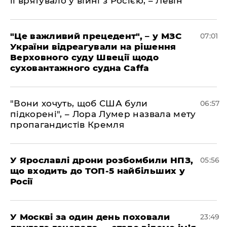
її врятувало у війні з Росією, – Левін
"Це важливий прецедент", – у МЗС
07:01
України відреагували на рішення
Верховного суду Швеції щодо
суховантажного судна Caffa
"Вони хочуть, щоб США були
06:57
підкорені", – Лора Лумер назвала мету
пропагандистів Кремля
У Ярославлі дрони розбомбили НПЗ,
05:56
що входить до ТОП-5 найбільших у
Росії
​У Москві за один день поховали
23:49