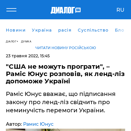
RU
Новини
Україна
расія
Суспільство
Блоги
ДІАЛОГ
ДУМКА
ЧИТАТИ НОВИНУ РОСІЙСЬКОЮ
23 травня 2022, 15:45
"США не можуть програти", –
Раміс Юнус розповів, як ленд-ліз
допоможе Україні
Раміс Юнус вважає, що підписання
закону про ленд-ліз свідчить про
неминучість перемоги України.
Автор:
Рамис Юнус