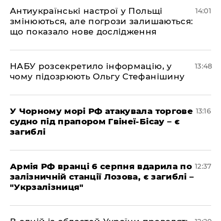
Антиукраїнські настрої у Польщі
14:01
змінюються, але погрози залишаються:
що показало нове дослідження
НАБУ розсекретило інформацію, у
13:48
чому підозрюють Ольгу Стефанішину
У Чорному морі РФ атакувала торгове
13:16
судно під прапором Гвінеї-Бісау – є
загиблі
Армія РФ вранці 6 серпня вдарила по
12:37
залізничній станції Лозова, є загиблі –
"Укрзалізниця"