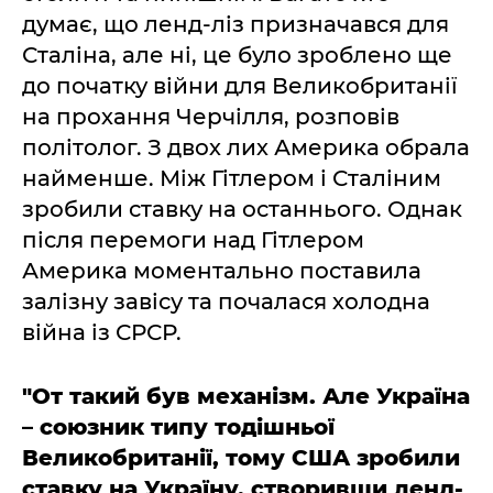
думає, що ленд-ліз призначався для
Сталіна, але ні, це було зроблено ще
до початку війни для Великобританії
на прохання Черчілля, розповів
політолог. З двох лих Америка обрала
найменше. Між Гітлером і Сталіним
зробили ставку на останнього. Однак
після перемоги над Гітлером
Америка моментально поставила
залізну завісу та почалася холодна
війна із СРСР.
"От такий був механізм. Але Україна
– союзник типу тодішньої
Великобританії, тому США зробили
ставку на Україну, створивши ленд-