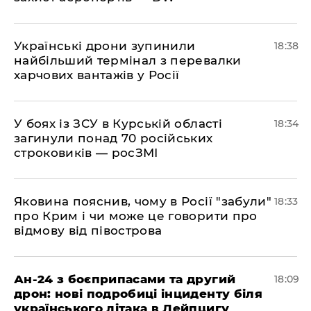
​Українські дрони зупинили
18:38
найбільший термінал з перевалки
харчових вантажів у Росії
​У боях із ЗСУ в Курській області
18:34
загинули понад 70 російських
строковиків — росЗМІ
​Яковина пояснив, чому в Росії "забули"
18:33
про Крим і чи може це говорити про
відмову від півострова
​Ан-24 з боєприпасами та другий
18:09
дрон: нові подробиці інциденту біля
українського літака в Лейпцигу