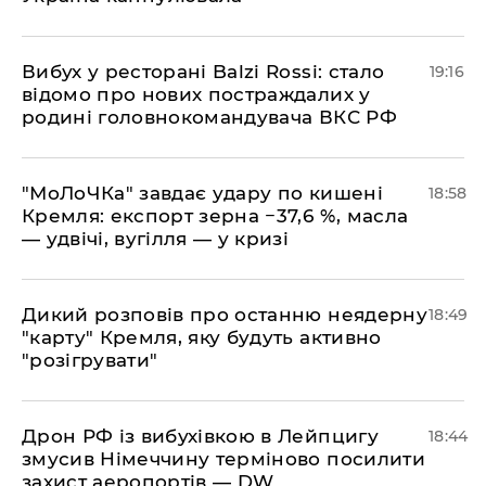
​Вибух у ресторані Balzi Rossi: стало
19:16
відомо про нових постраждалих у
родині головнокомандувача ВКС РФ
​"МоЛоЧКа" завдає удару по кишені
18:58
Кремля: експорт зерна −37,6 %, масла
— удвічі, вугілля — у кризі
​Дикий розповів про останню неядерну
18:49
"карту" Кремля, яку будуть активно
"розігрувати"
​Дрон РФ із вибухівкою в Лейпцигу
18:44
змусив Німеччину терміново посилити
захист аеропортів — DW