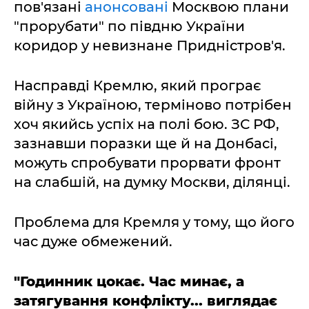
пов'язані
анонсовані
Москвою плани
"прорубати" по півдню України
коридор у невизнане Придністров'я.
Насправді Кремлю, який програє
війну з Україною, терміново потрібен
хоч якийсь успіх на полі бою. ЗС РФ,
зазнавши поразки ще й на Донбасі,
можуть спробувати прорвати фронт
на слабшій, на думку Москви, ділянці.
Проблема для Кремля у тому, що його
час дуже обмежений.
"Годинник цокає. Час минає, а
затягування конфлікту... виглядає