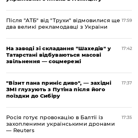
​Після "АТБ" від "Трухи" відмовилися ще
17:59
два великі рекламодавці з України
​На заводі зі складання "Шахедів" у
17:42
Татарстані відбуваються масові
звільнення — соцмережі
"Візит пана приніс диво", — західні
17:37
ЗМІ глузують з Путіна після його
поїздки до Сибіру
Росія готує провокацію в Балтії із
17:35
захопленими українськими дронами
— Reuters