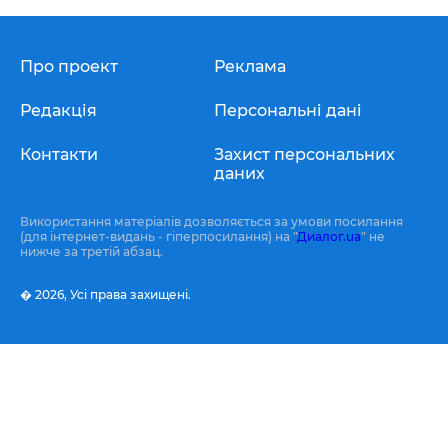
Про проект
Реклама
Редакція
Персональні дані
Контакти
Захист персональних
даних
Використання матеріалів дозволяється за умови посилання
(для інтернет-видань - гіперпосилання) на "
Диалог.ua
" не
нижче за третій абзац.
� 2026,
Усі права захищені.