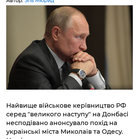
Автор:
Эль Мюрид
Найвище військове керівництво РФ
серед "великого наступу" на Донбасі
несподівано анонсувало похід на
українські міста Миколаїв та Одесу.