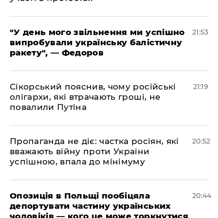
​"У день мого звільнення ми успішно
21:53
випробували українську балістичну
ракету", — Федоров
​Сікорський пояснив, чому російські
21:19
олігархи, які втрачають гроші, не
повалили Путіна
​Пропаганда не діє: частка росіян, які
20:52
вважають війну проти України
успішною, впала до мінімуму
​Опозиція в Польщі пообіцяла
20:44
депортувати частину українських
чоловіків — кого це може торкнутися