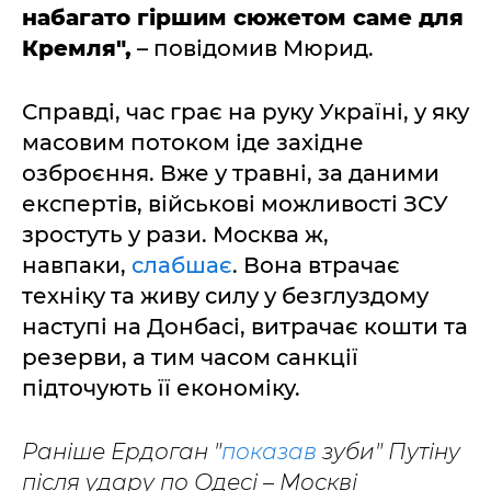
набагато гіршим сюжетом саме для
Кремля",
– повідомив Мюрид.
Справді, час грає на руку Україні, у яку
масовим потоком іде західне
озброєння. Вже у травні, за даними
експертів, військові можливості ЗСУ
зростуть у рази. Москва ж,
навпаки,
слабшає
. Вона втрачає
техніку та живу силу у безглуздому
наступі на Донбасі, витрачає кошти та
резерви, а тим часом санкції
підточують її економіку.
Раніше Ердоган "
показав
зуби" Путіну
після удару по Одесі
–
Москві