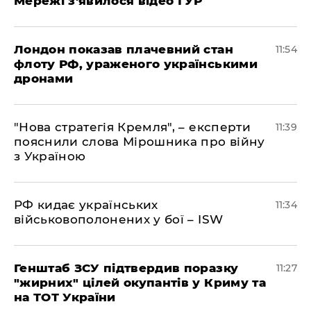
Мережі з'явилося відео ГУР
Лондон показав плачевний стан
11:54
флоту РФ, ураженого українськими
дронами
"Нова стратегія Кремля", – експерти
11:39
пояснили слова Мірошника про війну
з Україною
РФ кидає українських
11:34
військовополонених у бої – ISW
Генштаб ЗСУ підтвердив поразку
11:27
"жирних" цілей окупантів у Криму та
на ТОТ України