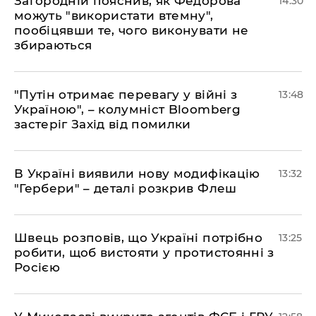
Загородній пояснив, як Федорова
14:30
можуть "використати втемну",
пообіцявши те, чого виконувати не
збираються
"Путін отримає перевагу у війні з
13:48
Україною", – колумніст Bloomberg
застеріг Захід від помилки
В Україні виявили нову модифікацію
13:32
"Гербери" – деталі розкрив Флеш
Швець розповів, що Україні потрібно
13:25
робити, щоб вистояти у протистоянні з
Росією