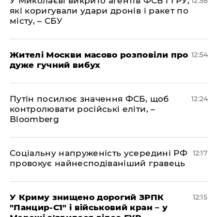
У Миколаєві викрито агентів ФСБ і ГРУ,
12:58
які коригували удари дронів і ракет по
місту, – СБУ
Жителі Москви масово розповіли про
12:54
дуже гучний вибух
Путін посилює значення ФСБ, щоб
12:24
контролювати російські еліти, –
Bloomberg
Соціальну напруженість усередині РФ
12:17
провокує найнесподіваніший гравець
У Криму знищено дорогий ЗРПК
12:15
"Панцир-С1" і військовий кран – у