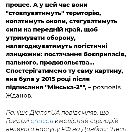
процес. А у цей час вони
"стовпуватимуть" територію,
копатимуть окопи, стягуватимуть
сили на передній край, щоб
утримувати оборону,
налагоджуватимуть логістичні
ланцюжки: постачання боєприпасів,
пального, продовольства…
Спостерігатимемо ту саму картину,
яка була у 2015 році після
підписання "Мінська-2"",
– розповів
Жданов.
Раніше Діалог.UA повідомляв, що
Гайдай
описав
ймовірний сценарій
великого наступу РФ на Донбасі: "Десь