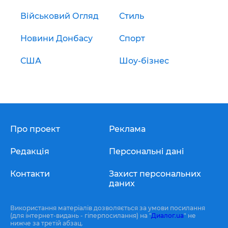
Військовий Огляд
Стиль
Новини Донбасу
Спорт
США
Шоу-бізнес
Про проект
Реклама
Редакція
Персональні дані
Контакти
Захист персональних
даних
Використання матеріалів дозволяється за умови посилання
(для інтернет-видань - гіперпосилання) на "
Диалог.ua
" не
нижче за третій абзац.