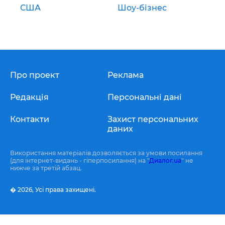
США
Шоу-бізнес
Про проект
Реклама
Редакція
Персональні дані
Контакти
Захист персональних
даних
Використання матеріалів дозволяється за умови посилання
(для інтернет-видань - гіперпосилання) на "
Диалог.ua
" не
нижче за третій абзац.
� 2026,
Усі права захищені.