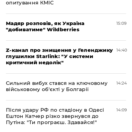
опитування КМІС
Мадяр розповів, як Україна
15:09
"добиватиме" Wildberries
Z-канал про знищення у Геленджику
14:40
глушилки Starlink: "У системи
критичний недолік"
Сильний вибух стався на ключовому
14:24
військовому об'єкті у Болгарії
Після удару РФ по стадіону в Одесі
14:09
Ештон Катчер різко звернувся до
Путіна: "Ти програєш. Здавайся!"