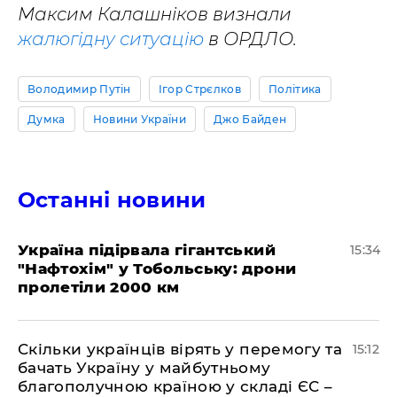
Максим Калашніков визнали
жалюгідну ситуацію
в ОРДЛО.
Володимир Путін
Ігор Стрєлков
Політика
Думка
Новини України
Джо Байден
Останні новини
Україна підірвала гігантський
15:34
"Нафтохім" у Тобольську: дрони
пролетіли 2000 км
Скільки українців вірять у перемогу та
15:12
бачать Україну у майбутньому
благополучною країною у складі ЄС –