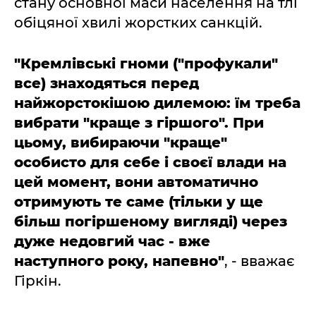
стану основної маси населення на тлі
обіцяної хвилі жорстких санкцій.
"Кремлівські гноми ("профукали"
все) знаходяться перед
найжорстокішою дилемою: їм треба
вибрати "краще з гіршого". При
цьому, вибираючи "краще"
особисто для себе і своєї влади на
цей момент, вони автоматично
отримують те саме (тільки у ще
більш погіршеному вигляді) через
дуже недовгий час - вже
наступного року, напевно"
, - вважає
Гіркін.