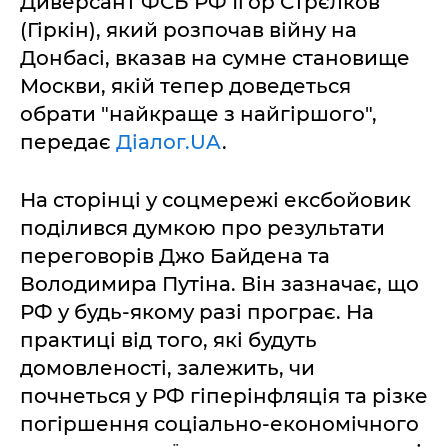
Диверсант ФСБ РФ Ігор Стрєлков
(Гіркін), який розпочав війну на
Донбасі, вказав на сумне становище
Москви, якій тепер доведеться
обрати "найкраще з найгіршого",
передає
Діалог.UA
.
На сторінці у соцмережі ексбойовик
поділився думкою про результати
переговорів Джо Байдена та
Володимира Путіна. Він зазначає, що
РФ у будь-якому разі програє. На
практиці від того, які будуть
домовленості, залежить, чи
почнеться у РФ гіперінфляція та різке
погіршення соціально-економічного