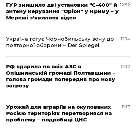
ГУР знищило дві установки "С-400" й
12:52
антену керування "Оріон" у Криму – у
Мережі з'явилося відео
Україна готує Чорнобильську зону до
12:14
повторної оборони – Der Spiegel
РФ вдарила по всіх АЗС в
12:12
Опішнянській громаді Полтавщини –
голова громади попередив про нову
загрозу
Урожай для аграріїв на окупованих
11:17
Росією територіях перетворився на
проблему – подробиці ЦНС