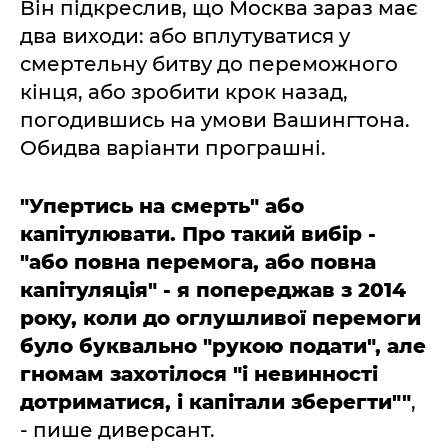
Він підкреслив, що Москва зараз має
два виходи: або вплутуватися у
смертельну битву до переможного
кінця, або зробити крок назад,
погодившись на умови Вашингтона.
Обидва варіанти програшні.
"Упертись на смерть" або
капітулювати. Про такий вибір -
"або повна перемога, або повна
капітуляція" - я попереджав з 2014
року, коли до оглушливої перемоги
було буквально "рукою подати", але
гномам захотілося "і невинності
дотриматися, і капітали зберегти""
,
- пише диверсант.