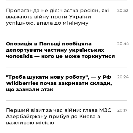
​Пропаганда не діє: частка росіян, які
20:52
вважають війну проти України
успішною, впала до мінімуму
​Опозиція в Польщі пообіцяла
20:44
депортувати частину українських
чоловіків — кого це може торкнутися
​"Треба шукати нову роботу", — у РФ
20:24
Wildberries почав закривати склади,
що зазнали атак
​Перший візит за час війни: глава МЗС
20:17
Азербайджану прибув до Києва з
важливою місією