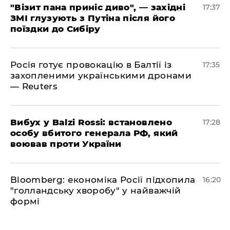
"Візит пана приніс диво", — західні
17:37
ЗМІ глузують з Путіна після його
поїздки до Сибіру
Росія готує провокацію в Балтії із
17:35
захопленими українськими дронами
— Reuters
​Вибух у Balzi Rossi: встановлено
17:28
особу вбитого генерала РФ, який
воював проти України
Bloomberg: економіка Росії підхопила
16:20
"голландську хворобу" у найважчій
формі