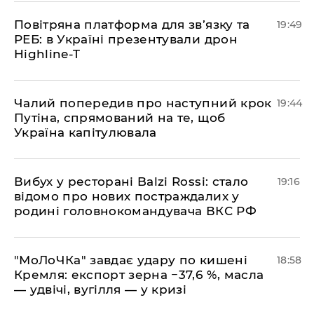
​Повітряна платформа для зв’язку та
19:49
РЕБ: в Україні презентували дрон
Highline-T
​Чалий попередив про наступний крок
19:44
Путіна, спрямований на те, щоб
Україна капітулювала
​Вибух у ресторані Balzi Rossi: стало
19:16
відомо про нових постраждалих у
родині головнокомандувача ВКС РФ
​"МоЛоЧКа" завдає удару по кишені
18:58
Кремля: експорт зерна −37,6 %, масла
— удвічі, вугілля — у кризі