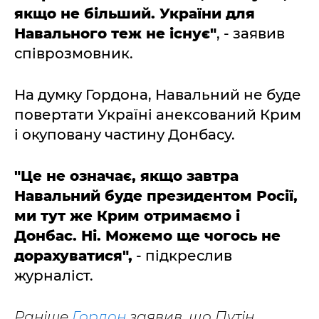
якщо не більший. України для
Навального теж не існує"
, - заявив
співрозмовник.
На думку Гордона, Навальний не буде
повертати Україні анексований Крим
і окуповану частину Донбасу.
"Це не означає, якщо завтра
Навальний буде президентом Росії,
ми тут же Крим отримаємо і
Донбас. Ні. Можемо ще чогось не
дорахуватися",
- підкреслив
журналіст.
Раніше
Гордон
заявив, що Путін