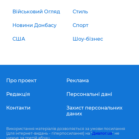
Військовий Огляд
Стиль
Новини Донбасу
Спорт
США
Шоу-бізнес
Про проект
Реклама
Редакція
Персональні дані
Контакти
Захист персональних
даних
Використання матеріалів дозволяється за умови посилання
(для інтернет-видань - гіперпосилання) на "
Диалог.ua
" не
нижче за третій абзац.