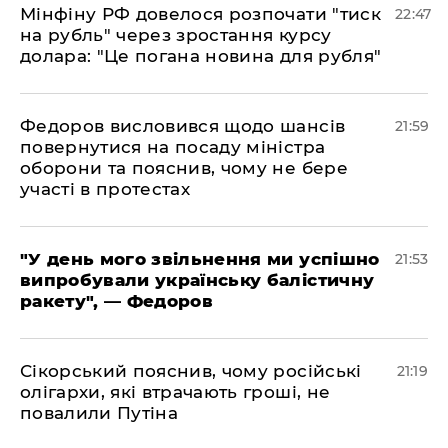
​Мінфіну РФ довелося розпочати "тиск
22:47
на рубль" через зростання курсу
долара: "Це погана новина для рубля"
​Федоров висловився щодо шансів
21:59
повернутися на посаду міністра
оборони та пояснив, чому не бере
участі в протестах
​"У день мого звільнення ми успішно
21:53
випробували українську балістичну
ракету", — Федоров
​Сікорський пояснив, чому російські
21:19
олігархи, які втрачають гроші, не
повалили Путіна