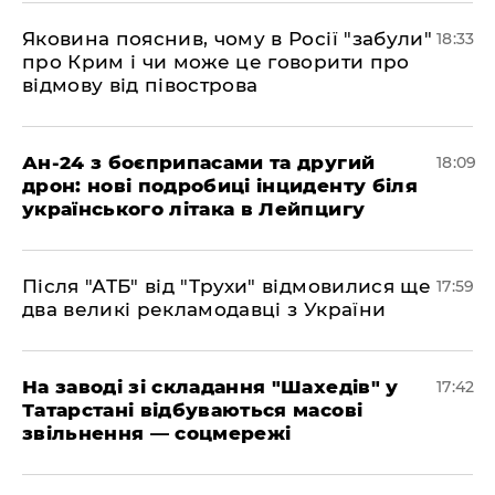
​Яковина пояснив, чому в Росії "забули"
18:33
про Крим і чи може це говорити про
відмову від півострова
​Ан-24 з боєприпасами та другий
18:09
дрон: нові подробиці інциденту біля
українського літака в Лейпцигу
​Після "АТБ" від "Трухи" відмовилися ще
17:59
два великі рекламодавці з України
​На заводі зі складання "Шахедів" у
17:42
Татарстані відбуваються масові
звільнення — соцмережі