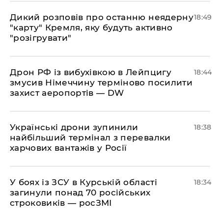
​Дикий розповів про останню неядерну
18:49
"карту" Кремля, яку будуть активно
"розігрувати"
​Дрон РФ із вибухівкою в Лейпцигу
18:44
змусив Німеччину терміново посилити
захист аеропортів — DW
​Українські дрони зупинили
18:38
найбільший термінал з перевалки
харчових вантажів у Росії
​У боях із ЗСУ в Курській області
18:34
загинули понад 70 російських
строковиків — росЗМІ