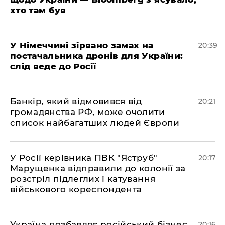
хто там був
​У Німеччині зірвано замах на
20:39
постачальника дронів для України:
слід веде до Росії
​Банкір, який відмовився від
20:21
громадянства РФ, може очолити
список найбагатших людей Європи
​У Росії керівника ПВК "Яструб"
20:17
Марущенка відправили до колонії за
розстріл підлеглих і катування
військового кореспондента
​Україна позбавляє російський бізнес
20:16