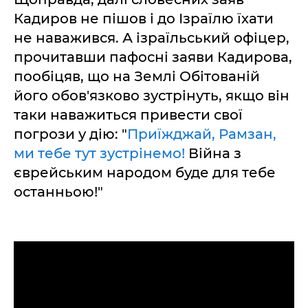
Кадиров не пішов і до Ізраїлю їхати
не наважився. А ізраїльський офіцер,
прочитавши пафосні заяви Кадирова,
пообіцяв, що на Землі Обітованій
його обов'язково зустрінуть, якщо він
таки наважиться привести свої
погрози у дію: "
Приїжджай, Рамзан,
ми тебе тут зустрінемо!
Війна з
єврейським народом буде для тебе
останньою!"