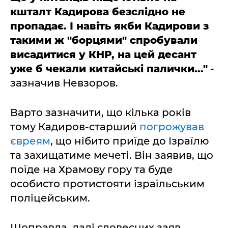
кшталт Кадирова безслідно не
пропадає. І навіть якби Кадирови з
такими ж "борцями" спробували
висадитися у КНР, на цей десант
уже б чекали китайські палички..."
-
зазначив Невзоров.
Варто зазначити, що кілька років
тому Кадиров-старший
погрожував
євреям
, що нібито приїде до Ізраїлю
та захищатиме мечеті. Він заявив, що
поїде на Храмову гору та буде
особисто протистояти ізраїльським
поліцейським.
Щоправда, далі словесних заяв