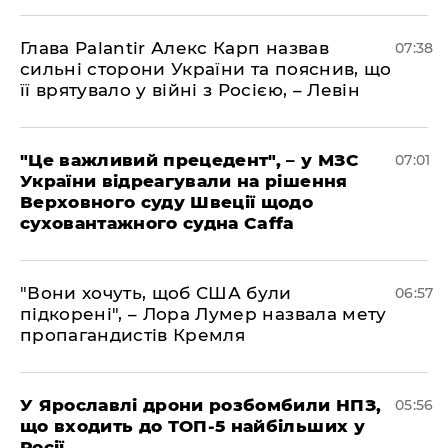
Глава Palantir Алекс Карп назвав
07:38
сильні сторони України та пояснив, що
її врятувало у війні з Росією, – Левін
"Це важливий прецедент", – у МЗС
07:01
України відреагували на рішення
Верховного суду Швеції щодо
суховантажного судна Caffa
"Вони хочуть, щоб США були
06:57
підкорені", – Лора Лумер назвала мету
пропагандистів Кремля
У Ярославлі дрони розбомбили НПЗ,
05:56
що входить до ТОП-5 найбільших у
Росії