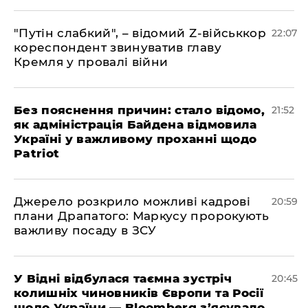
"Путін слабкий", – відомий Z-військкор
22:07
кореспондент звинуватив главу
Кремля у провалі війни
​Без пояснення причин: стало відомо,
21:52
як адміністрація Байдена відмовила
Україні у важливому проханні щодо
Patriot
​Джерело розкрило можливі кадрові
20:59
плани Драпатого: Маркусу пророкують
важливу посаду в ЗСУ
​У Відні відбулася таємна зустріч
20:45
колишніх чиновників Європи та Росії
щодо України — Bloomberg з’ясувало,