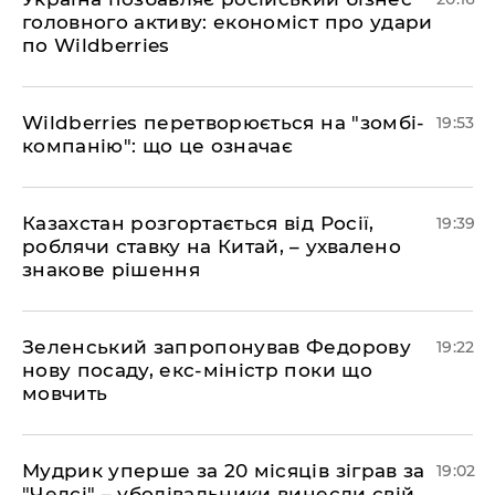
головного активу: економіст про удари
по Wildberries
​Wildberries перетворюється на "зомбі-
19:53
компанію": що це означає
​Казахстан розгортається від Росії,
19:39
роблячи ставку на Китай, – ухвалено
знакове рішення
​Зеленський запропонував Федорову
19:22
нову посаду, екс-міністр поки що
мовчить
​Мудрик уперше за 20 місяців зіграв за
19:02
"Челсі" – уболівальники винесли свій