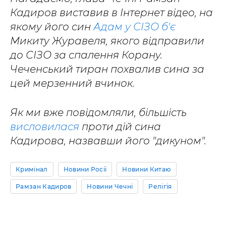
Кадиров виставив в Інтернет відео, на
якому його син
Адам у СІЗО б'є
Микиту Журавеля, якого відправили
до СІЗО за спалення Корану.
Чеченський тиран похвалив сина за
цей мерзенний вчинок.
Як ми вже повідомляли, більшість
висловилася
проти дій сина
Кадирова, назвавши його "дикуном".
Кримінал
Новини Росії
Новини Китаю
Рамзан Кадиров
Новини Чечні
Релігія