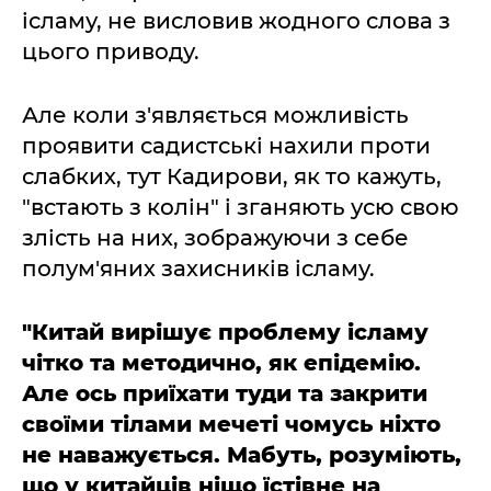
ісламу, не висловив жодного слова з
цього приводу.
Але коли з'являється можливість
проявити садистські нахили проти
слабких, тут Кадирови, як то кажуть,
"встають з колін" і зганяють усю свою
злість на них, зображуючи з себе
полум'яних захисників ісламу.
"Китай вирішує проблему ісламу
чітко та методично, як епідемію.
Але ось приїхати туди та закрити
своїми тілами мечеті чомусь ніхто
не наважується. Мабуть, розуміють,
що у китайців ніщо їстівне на