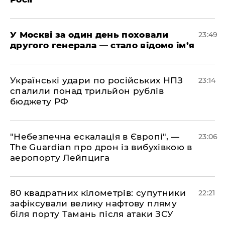
​У Москві за один день поховали
23:49
другого генерала — стало відомо ім’я
​Українські удари по російських НПЗ
23:14
спалили понад трильйон рублів
бюджету РФ
​"Небезпечна ескалація в Європі", —
23:06
The Guardian про дрон із вибухівкою в
аеропорту Лейпцига
​80 квадратних кілометрів: супутники
22:21
зафіксували велику нафтову пляму
біля порту Тамань після атаки ЗСУ