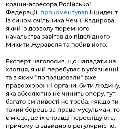
країни-агресора Російської
Федерації,
прокоментував
інцидент
із сином очільника Чечні Кадирова,
який із дозволу тюремного
начальства завітав до підслідного
Микити Журавеля та побив його.
Експерт наголосив, що нападати на
хлопця, який перебуває в ув'язненні
та з яким "попрацювали" вже
правоохоронні органи, бити людину,
яка абсолютно не чинить опору, тут
багато сміливості не треба. І якщо ти
такий борець за права мусульман, то
є місце, де їх справді переслідують,
причому із завидною регулярністю.