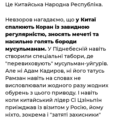
Це Китайська Народна Республіка.
Невзоров нагадаємо, що
у Китаї
спалюють Коран із завидною
регулярністю, зносять мечеті та
насильно голять бороди
мусульманам.
У Піднебесній навіть
створили спеціальні табори, де
"перевиховують" мусульман-уйгурів.
Але ні Адам Кадиров, ні його татусь
Рамзан навіть на словах не
висловлювали жодного разу жодних
обурень з цього приводу. І навіть
коли китайський лідер Сі Цзіньпін
приїжджав із візитом у Росію, йому
ніхто, зокрема і "затяті захисники"