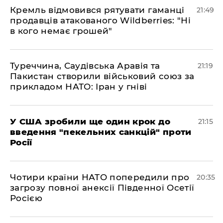
​Кремль відмовився рятувати гаманці
21:49
продавців атакованого Wildberries: "Ні
в кого немає грошей"
​Туреччина, Саудівська Аравія та
21:19
Пакистан створили військовий союз за
прикладом НАТО: Іран у гніві
​У США зробили ще один крок до
21:15
введення "пекельних санкцій" проти
Росії
​Чотири країни НАТО попередили про
20:35
загрозу повної анексії Південної Осетії
Росією