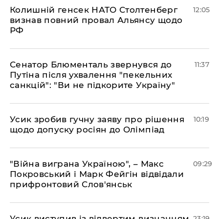
Колишній генсек НАТО Столтенберг
12:05
визнав повний провал Альянсу щодо
РФ
Сенатор Блюменталь звернувся до
11:37
Путіна після ухвалення "пекельних
санкцій": "Ви не підкорите Україну"
Усик зробив гучну заяву про рішення
10:19
щодо допуску росіян до Олімпіад
"Війна виграна Україною", – Макс
09:29
Покровський і Марк Фейгін відвідали
прифронтовий Слов'янськ
​Усик виступив із відвертим визнанням
23:19