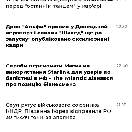
перед "останнім танцем" у кар'єрі
​Дрон "Альфи" проник у Донецький
22:52
аеропорт і спалив "Шахед" ще до
запуску: опубліковано ексклюзивні
кадри
​Спроби переконати Маска на
22:40
використання Starlink для ударів по
балістиці в РФ - The Atlantic дізнався
про позицію бізнесмена
​Сеул рятує військового союзника
21:55
КНДР: Південна Корея відправила РФ
30 тисяч тонн авіапалива