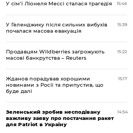
У сім'ї Ліонеля Мессі сталася трагедія
15:46
У Геленджику після сильних вибухів
15:39
почалася масова евакуація
Продавцям Wildberries загрожують
15:22
масові банкрутства – Reuters
Жданов порадував хорошими
15:17
новинами з Росії та припустив, що
буде далі
Зеленський зробив несподівану
14:54
важливу заяву про постачання ракет
для Patriot в Україну