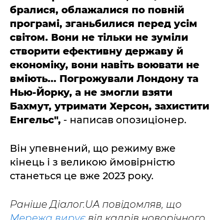
бралися, облажалися по повній
програмі, зганьбилися перед усім
світом. Вони не тільки не зуміли
створити ефективну державу й
економіку, вони навіть воювати не
вміють... Погрожували Лондону та
Нью-Йорку, а не змогли взяти
Бахмут, утримати Херсон, захистити
Енгельс",
- написав опозиціонер.
Він упевнений, що режиму вже
кінець і з великою ймовірністю
станеться це вже 2023 року.
Раніше Діалог.UA повідомляв, що
Мережа вирує
від кадрів новорічного