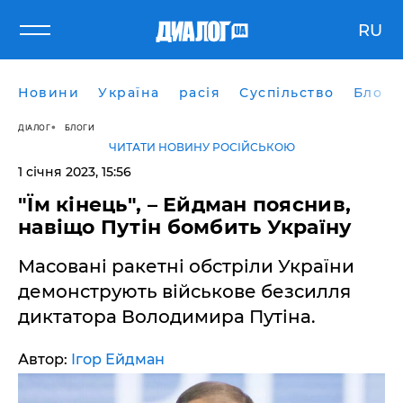
RU
Новини
Україна
расія
Суспільство
Блоги
ДІАЛОГ
БЛОГИ
ЧИТАТИ НОВИНУ РОСІЙСЬКОЮ
1 січня 2023, 15:56
"Їм кінець", – Ейдман пояснив,
навіщо Путін бомбить Україну
Масовані ракетні обстріли України
демонструють військове безсилля
диктатора Володимира Путіна.
Автор:
Ігор Ейдман