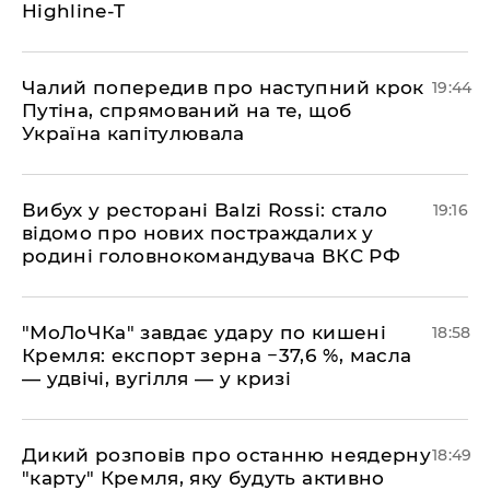
Highline-T
​Чалий попередив про наступний крок
19:44
Путіна, спрямований на те, щоб
Україна капітулювала
​Вибух у ресторані Balzi Rossi: стало
19:16
відомо про нових постраждалих у
родині головнокомандувача ВКС РФ
​"МоЛоЧКа" завдає удару по кишені
18:58
Кремля: експорт зерна −37,6 %, масла
— удвічі, вугілля — у кризі
​Дикий розповів про останню неядерну
18:49
"карту" Кремля, яку будуть активно