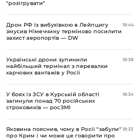
"розігрувати"
​Дрон РФ із вибухівкою в Лейпцигу
18:44
змусив Німеччину терміново посилити
захист аеропортів — DW
​Українські дрони зупинили
18:38
найбільший термінал з перевалки
харчових вантажів у Росії
​У боях із ЗСУ в Курській області
18:34
загинули понад 70 російських
строковиків — росЗМІ
​Яковина пояснив, чому в Росії "забули"
18:33
про Крим і чи може це говорити про