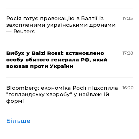
Росія готує провокацію в Балтії із
17:35
захопленими українськими дронами
— Reuters
​Вибух у Balzi Rossi: встановлено
17:28
особу вбитого генерала РФ, який
воював проти України
Bloomberg: економіка Росії підхопила
16:20
"голландську хворобу" у найважчій
формі
Більше