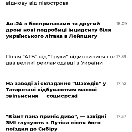
відмову від півострова
​Ан-24 з боєприпасами та другий
18:09
дрон: нові подробиці інциденту біля
українського літака в Лейпцигу
​Після "АТБ" від "Трухи" відмовилися ще
17:59
два великі рекламодавці з України
​На заводі зі складання "Шахедів" у
17:42
Татарстані відбуваються масові
звільнення — соцмережі
"Візит пана приніс диво", — західні
17:37
ЗМІ глузують з Путіна після його
поїздки до Сибіру