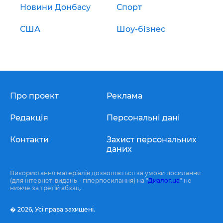
Новини Донбасу
Спорт
США
Шоу-бізнес
Про проект
Реклама
Редакція
Персональні дані
Контакти
Захист персональних
даних
Використання матеріалів дозволяється за умови посилання
(для інтернет-видань - гіперпосилання) на "
Диалог.ua
" не
нижче за третій абзац.
� 2026,
Усі права захищені.