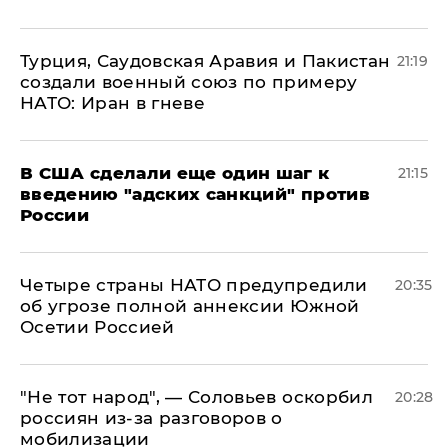
Турция, Саудовская Аравия и Пакистан
21:19
создали военный союз по примеру
НАТО: Иран в гневе
В США сделали еще один шаг к
21:15
введению "адских санкций" против
России
Четыре страны НАТО предупредили
20:35
об угрозе полной аннексии Южной
Осетии Россией
​"Не тот народ", — Соловьев оскорбил
20:28
россиян из-за разговоров о
мобилизации