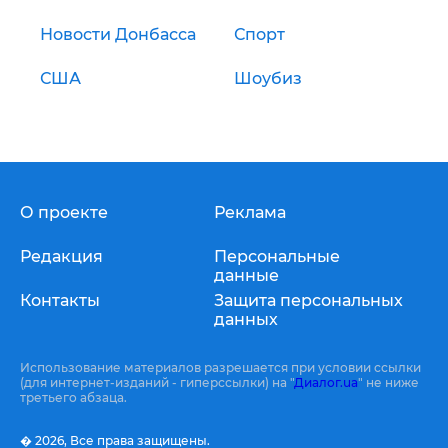
Новости Донбасса
Спорт
США
Шоубиз
О проекте
Реклама
Редакция
Персональные
данные
Контакты
Защита персональных
данных
Использование материалов разрешается при условии ссылки
(для интернет-изданий - гиперссылки) на "
Диалог.ua
" не ниже
третьего абзаца.
� 2026,
Все права защищены.