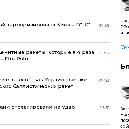
Соц
й терроризировала Киев – ГСЧС
07:59
РФ 
игр
См
енитные ракеты, которые в 4 раза
07:52
 Fire Point
Б
вал способ, как Украина сможет
07:43
ских баллистических ракет
рани отреагировали на удар
05:51
Заг
мог
поо
соб