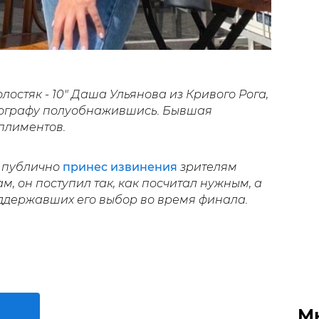
остяк - 10" Даша Ульянова из Кривого Рога,
ографу полуобнажившись. Бывшая
плиментов.
 публично
принес извинения
зрителям
ам, он поступил так, как посчитал нужным, а
ддержавших его выбор во время финала.
М