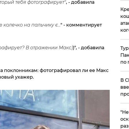
торый тебя фотографирует"
, - добавила
Кре
кош
ата
 колечко на пальчику є...
" - комментирует
ког
графирует? В отражении Макс)
)", - добавила
Тур
Пак
по 
ла поклонникам: фотографировал ли ее Макс
новый ухажер.
В С
вве
про
​"Н
оск
раз