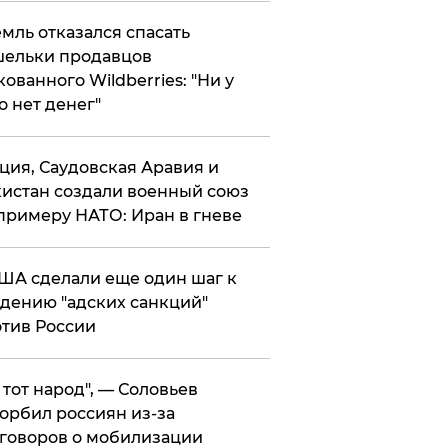
мль отказался спасать
ельки продавцов
кованного Wildberries: "Ни у
о нет денег"
ция, Саудовская Аравия и
истан создали военный союз
примеру НАТО: Иран в гневе
ША сделали еще один шаг к
дению "адских санкций"
тив России
е тот народ", — Соловьев
орбил россиян из-за
говоров о мобилизации