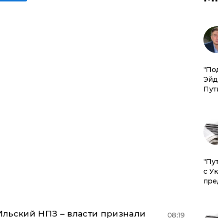
​"По
Эйд
Пут
"Пу
с У
пре
льский НПЗ – власти признали
08:19