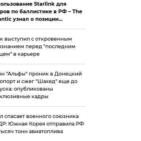
ользование Starlink для
ров по баллистике в РФ – The
antic узнал о позиции
знесмена
к выступил с откровенным
знанием перед "последним
цем" в карьере
н "Альфы" проник в Донецкий
опорт и сжег "Шахед" еще до
уска: опубликованы
склюзивные кадры
ул спасает военного союзника
Р: Южная Корея отправила РФ
тысяч тонн авиатоплива