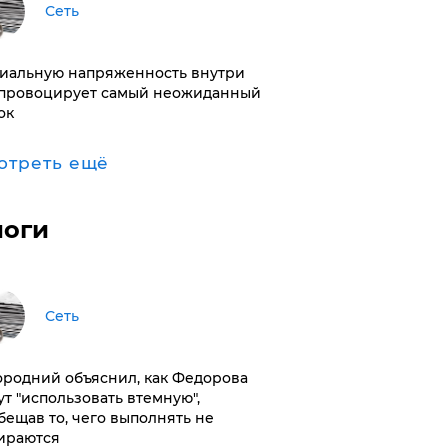
Сеть
иальную напряженность внутри
провоцирует самый неожиданный
ок
отреть ещё
логи
Сеть
ородний объяснил, как Федорова
ут "использовать втемную",
бещав то, чего выполнять не
ираются