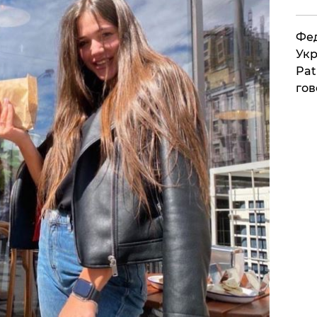
Фед
Укр
Pat
гов