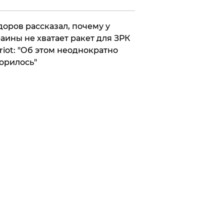
оров рассказал, почему у
аины не хватает ракет для ЗРК
riot: "Об этом неоднократно
орилось"