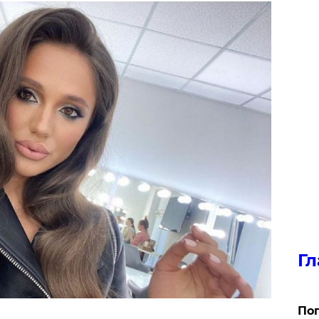
Гл
Поп