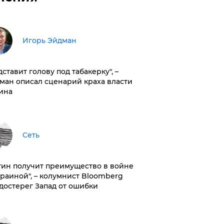
Игорь Эйдман
дставит голову под табакерку", –
ман описал сценарий краха власти
ина
Сеть
тин получит преимущество в войне
краиной", – колумнист Bloomberg
достерег Запад от ошибки