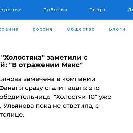
озрение
События
Спорт
Д
краина
россия
Общество
Блоги
"Холостяка" заметили с
: "В отражении Макс"
ьянова замечена в компании
анаты сразу стали гадать: это
обедительницы "Холостяк-10" уже
 Ульянова пока не ответила, с
толице.