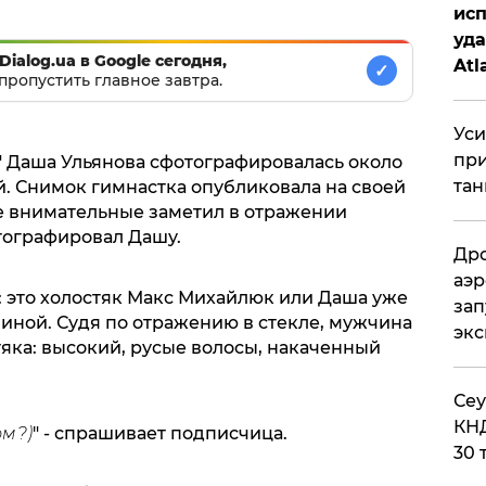
исп
уда
Dialog.ua в Google сегодня,
Atl
✓
пропустить главное завтра.
би
Уси
при
" Даша Ульянова сфотографировалась около
тан
й. Снимок гимнастка опубликовала на своей
е внимательные заметил в отражении
тографировал Дашу.
Дро
аэр
: это холостяк Макс Михайлюк или Даша уже
зап
иной. Судя по отражению в стекле, мужчина
эк
яка: высокий, русые волосы, накаченный
​Се
КНД
ом?)
" - спрашивает подписчица.
30 