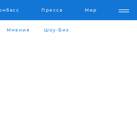
онбасс
Пресса
Мир
Мнение
Шоу-Биз