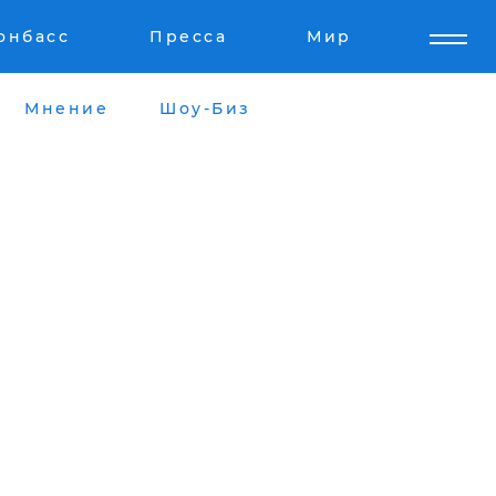
онбасс
Пресса
Мир
Мнение
Шоу-Биз