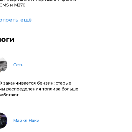
CMS и M270
отреть ещё
логи
Сеть
РФ заканчивается бензин: старые
мы распределения топлива больше
работают
Майкл Наки