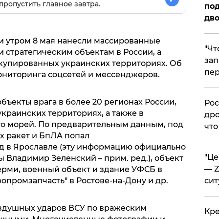
пропустить главное завтра.
под
дво
и утром 8 мая нанесли массированные
​"Ч
 стратегическим объектам в России, а
зап
ккупированных украинских территориях. Об
пер
ниторинга соцсетей и мессенджеров.
объекты врага в более 20 регионах России,
​Ро
краинских территориях, а также в
дро
го морей. По предварительным данным, под
что
х ракет и БпЛА попал
 в Ярославле (эту информацию официально
​"Ц
 Владимир Зеленский – прим. ред.), объект
— Z
рми, военный объект и здание УФСБ в
сит
опромзапчасть" в Ростове-на-Дону и др.
здушных ударов ВСУ по вражеским
​Кр