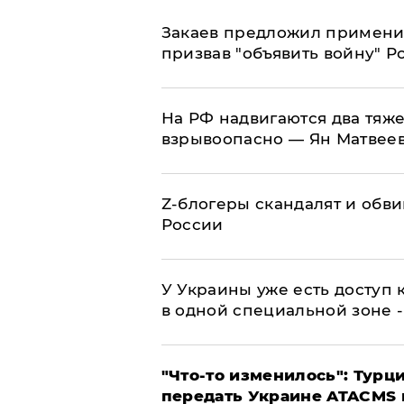
Закаев предложил применит
призвав "объявить войну" Р
На РФ надвигаются два тяже
взрывоопасно — Ян Матвее
Z-блогеры скандалят и обви
России
У Украины уже есть доступ к
в одной специальной зоне 
​"Что-то изменилось": Тур
передать Украине ATACMS 