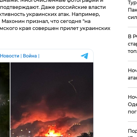
пешными. Многочисленные фотографии и
Тур
о подтверждают. Даже российские власти
Пак
ивность украинских атак. Например,
си
Махонин признал, что сегодня "на
ского края совершен прилет украинских
​В 
ста
топ
​Но
ата
​Но
Оде
пог
По