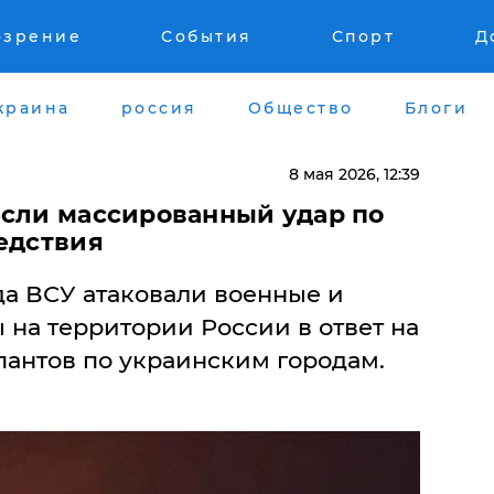
озрение
События
Спорт
Д
краина
россия
Общество
Блоги
8 мая 2026, 12:39
если массированный удар по
едствия
ода ВСУ атаковали военные и
 на территории России в ответ на
пантов по украинским городам.