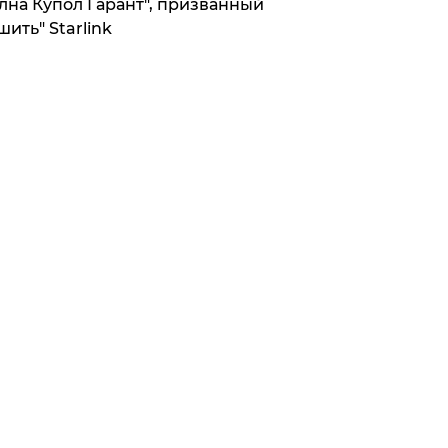
лна Купол Гарант", призванный
шить" Starlink