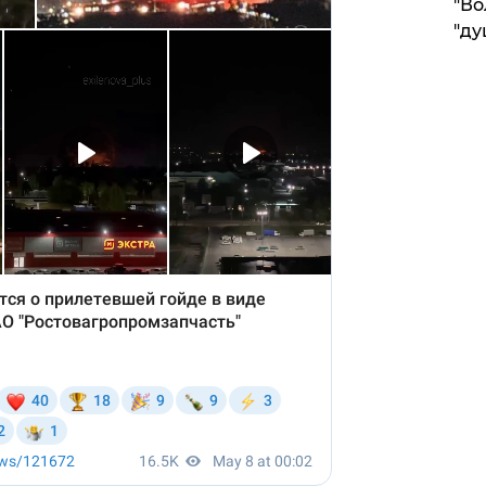
"Во
"ду