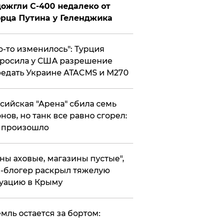
ожгли С-400 недалеко от
рца Путина у Геленджика
то-то изменилось": Турция
росила у США разрешение
едать Украине ATACMS и M270
ссийская "Арена" сбила семь
нов, но танк все равно сгорел:
 произошло
ены аховые, магазины пустые",
-блогер раскрыл тяжелую
уацию в Крыму
емль остается за бортом: