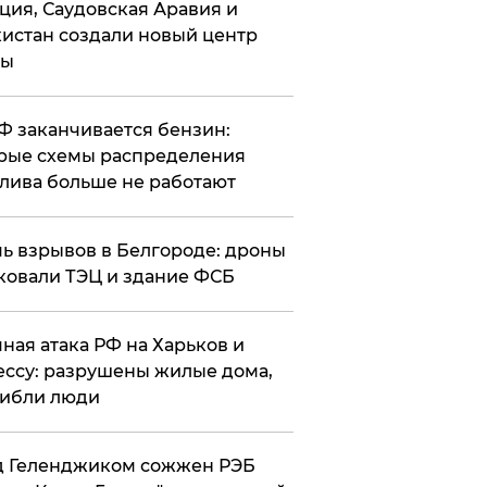
ция, Саудовская Аравия и
истан создали новый центр
лы
РФ заканчивается бензин:
рые схемы распределения
лива больше не работают
чь взрывов в Белгороде: дроны
ковали ТЭЦ и здание ФСБ
чная атака РФ на Харьков и
ссу: разрушены жилые дома,
ибли люди
д Геленджиком сожжен РЭБ