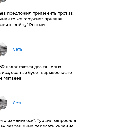
аев предложил применить против
ина его же "оружие", призвав
ъявить войну" России
Сеть
РФ надвигаются два тяжелых
зиса, осенью будет взрывоопасно
н Матвеев
Сеть
то-то изменилось": Турция запросила
ША разрешение передать Украине