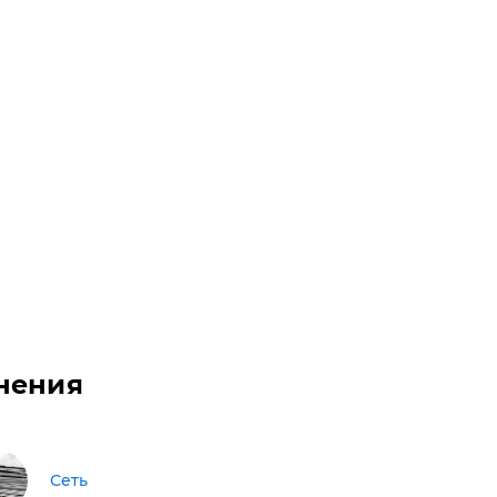
нения
Сеть