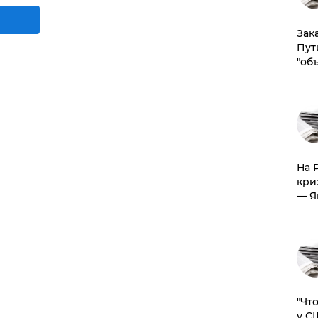
Зак
Пут
"об
На 
кри
— Я
​"Ч
у С