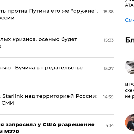
ATA
ь против Путина его же "оружие",
15:38
оссии
См
Б
лых кризиса, осенью будет
15:33
в
няют Вучича в предательстве
15:27
​В 
схе
 Starlink над территорией России:
не 
14:39
- СМИ
ция запросила у США разрешение
14:14
и M270