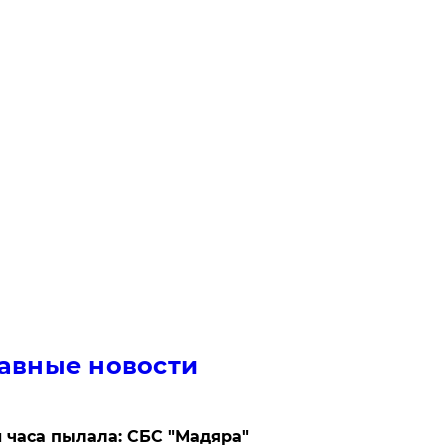
авные новости
 часа пылала: СБС "Мадяра"