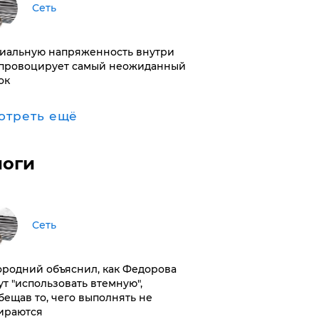
Сеть
иальную напряженность внутри
провоцирует самый неожиданный
ок
отреть ещё
логи
Сеть
ородний объяснил, как Федорова
ут "использовать втемную",
бещав то, чего выполнять не
ираются