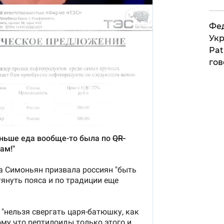
Фед
Укр
Pat
гов