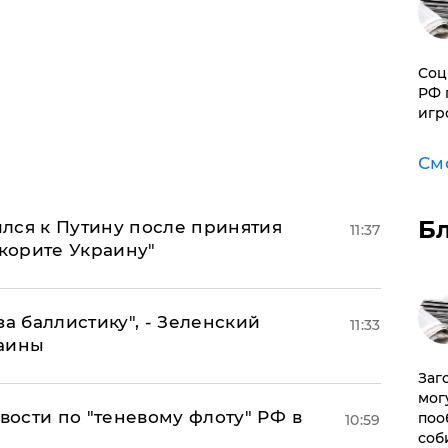
Соц
РФ 
игр
См
Б
лся к Путину после принятия
11:37
окорите Украину"
за баллистику", - Зеленский
11:33
раины
Заг
мог
ости по "теневому флоту" РФ в
поо
10:59
соб