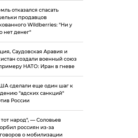
мль отказался спасать
ельки продавцов
кованного Wildberries: "Ни у
о нет денег"
ция, Саудовская Аравия и
истан создали военный союз
примеру НАТО: Иран в гневе
ША сделали еще один шаг к
дению "адских санкций"
тив России
е тот народ", — Соловьев
орбил россиян из-за
говоров о мобилизации