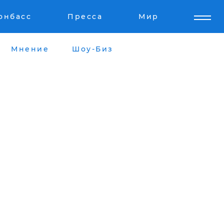
онбасс
Пресса
Мир
Мнение
Шоу-Биз