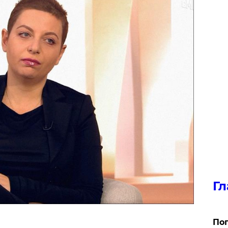
Гл
Поп