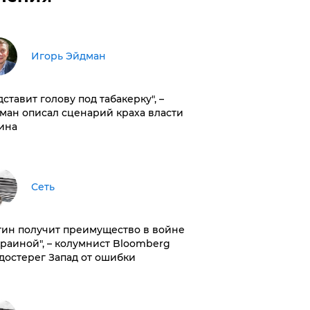
Игорь Эйдман
дставит голову под табакерку", –
ман описал сценарий краха власти
ина
Сеть
тин получит преимущество в войне
краиной", – колумнист Bloomberg
достерег Запад от ошибки