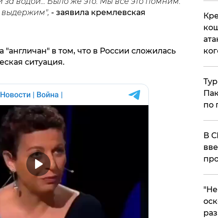
за водой... Было же это. Мы все это помним.
 выдержим",
- заявила кремлевская
Кре
кош
ата
ког
"англичан" в том, что в России сложилась
ская ситуация.
Тур
Пак
по 
В С
вве
про
​"Н
оск
раз