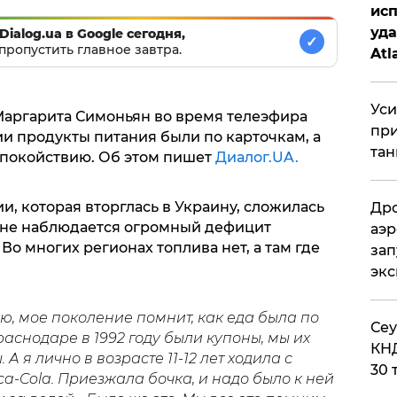
исп
уда
Dialog.ua в Google сегодня,
✓
пропустить главное завтра.
Atl
би
Уси
аргарита Симоньян во время телеэфира
при
сии продукты питания были по карточкам, а
тан
спокойствию. Об этом пишет
Диалог.UA.
и, которая вторглась в Украину, сложилась
Дро
ране наблюдается огромный дефицит
аэр
Во многих регионах топлива нет, а там где
зап
эк
ю, мое поколение помнит, как еда была по
​Се
аснодаре в 1992 году были купоны, мы их
КНД
А я лично в возрасте 11-12 лет ходила с
30 
ca-Cola. Приезжала бочка, и надо было к ней