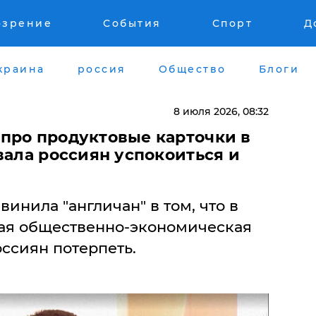
озрение
События
Спорт
Д
краина
россия
Общество
Блоги
8 июля 2026, 08:32
про продуктовые карточки в
вала россиян успокоиться и
инила "англичан" в том, что в
ая общественно-экономическая
оссиян потерпеть.