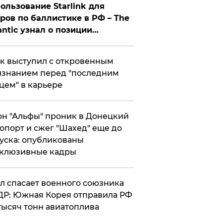
ользование Starlink для
ров по баллистике в РФ – The
antic узнал о позиции
знесмена
к выступил с откровенным
знанием перед "последним
цем" в карьере
н "Альфы" проник в Донецкий
опорт и сжег "Шахед" еще до
уска: опубликованы
склюзивные кадры
ул спасает военного союзника
Р: Южная Корея отправила РФ
тысяч тонн авиатоплива