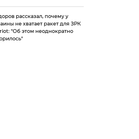
оров рассказал, почему у
аины не хватает ракет для ЗРК
riot: "Об этом неоднократно
орилось"