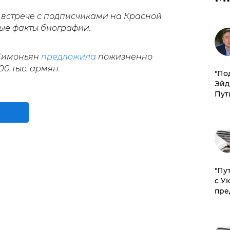
встрече с подписчиками на Красной
е факты биографии.
 Симоньян
предложила
пожизненно
00 тыс. армян.
​"По
Эйд
Пут
"Пу
с У
пре