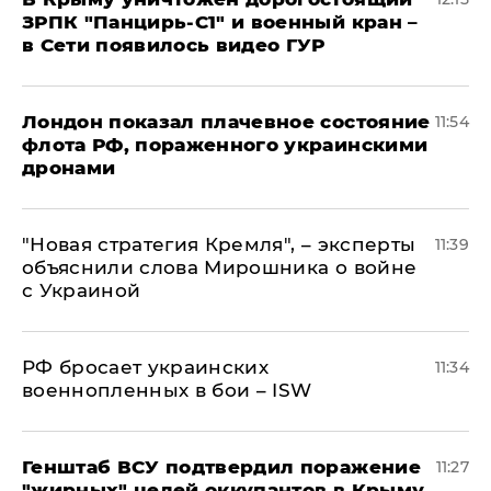
ЗРПК "Панцирь-С1" и военный кран –
в Сети появилось видео ГУР
Лондон показал плачевное состояние
11:54
флота РФ, пораженного украинскими
дронами
"Новая стратегия Кремля", – эксперты
11:39
объяснили слова Мирошника о войне
с Украиной
РФ бросает украинских
11:34
военнопленных в бои – ISW
Генштаб ВСУ подтвердил поражение
11:27
"жирных" целей оккупантов в Крыму