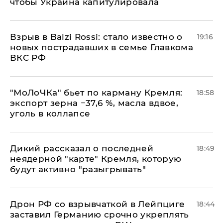
чтобы Украина капитулировала
Взрыв в Balzi Rossi: стало известно о
19:16
новых пострадавших в семье Главкома
ВКС РФ
​"МоЛоЧКа" бьет по карману Кремля:
18:58
экспорт зерна −37,6 %, масла вдвое,
уголь в коллапсе
Дикий рассказал о последней
18:49
неядерной "карте" Кремля, которую
будут активно "разыгрывать"
​Дрон РФ со взрывчаткой в Лейпциге
18:44
заставил Германию срочно укреплять