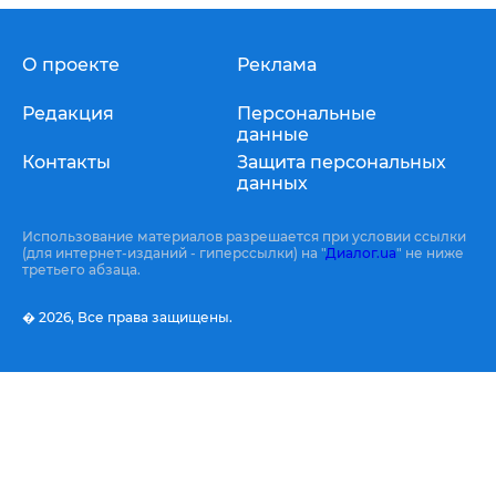
О проекте
Реклама
Редакция
Персональные
данные
Контакты
Защита персональных
данных
Использование материалов разрешается при условии ссылки
(для интернет-изданий - гиперссылки) на "
Диалог.ua
" не ниже
третьего абзаца.
� 2026,
Все права защищены.