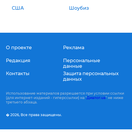
США
Шоубиз
О проекте
Реклама
Редакция
Персональные
данные
Контакты
Защита персональных
данных
Использование материалов разрешается при условии ссылки
(для интернет-изданий - гиперссылки) на "
Диалог.ua
" не ниже
третьего абзаца.
� 2026,
Все права защищены.