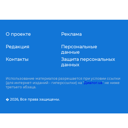
О проекте
Реклама
Редакция
Персональные
данные
Контакты
Защита персональных
данных
Использование материалов разрешается при условии ссылки
(для интернет-изданий - гиперссылки) на "
Диалог.ua
" не ниже
третьего абзаца.
� 2026,
Все права защищены.