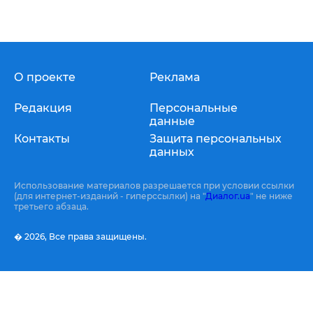
О проекте
Реклама
Редакция
Персональные
данные
Контакты
Защита персональных
данных
Использование материалов разрешается при условии ссылки
(для интернет-изданий - гиперссылки) на "
Диалог.ua
" не ниже
третьего абзаца.
� 2026,
Все права защищены.