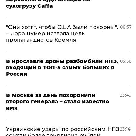
сухогрузу Caffa
"Они хотят, чтобы США были покорны",
06:57
– Лора Лумер назвала цель
пропагандистов Кремля
В Ярославле дроны разбомбили НПЗ,
05:56
входящий в ТОП-5 самых больших в
России
В Москве за день похоронили
23:49
второго генерала – стало известно
имя
Украинские удары по российским НПЗ
23:14
сожгли более триллиона рублей