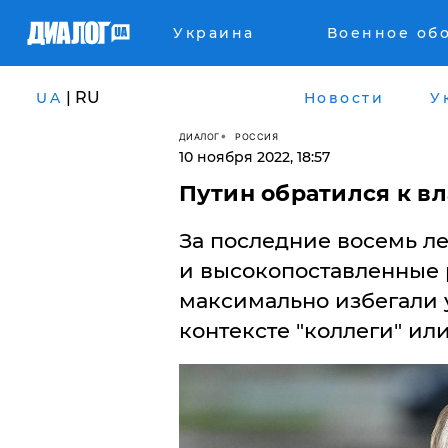
Украина
Военное об
| RU
UA
Новости
У
ДИАЛОГ
РОССИЯ
10 ноября 2022, 18:57
Путин обратился к в
За последние восемь л
и высокопоставленные
максимально избегали 
контексте "коллеги" или