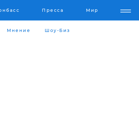
онбасс
Пресса
Мир
Мнение
Шоу-Биз