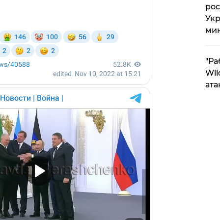
рос
Укр
ми
"Ра
Wil
ата