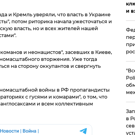
клю
и в
да и Кремль уверяли, что власть в Украине
ты", потом риторика начала ужесточаться и
кую власть, но и всех жителей нашей
Фед
тами".
пер
при
рос
команов и неонацистов", засевших в Киеве,
лномасштабного вторжения. Уже тогда
ся на сторону оккупантов и свергнуть
​"В
Pol
об
лномасштабной войны в РФ пропагандисты
ме
аториях с гусями и комарами", о том, что
с англосаксами и всем коллективным
Зап
в Р
сев
уст