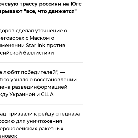
чевую трассу россиян на Юге
зрывают "все, что движется"
оров сделал уточнение о
еговорах с Маском о
менении Starlink против
сийской баллистики
се любят победителей", —
itico узнало о восстановлении
мена развединформацией
жду Украиной и США
ад призвали к рейду спецназа
оссию для уничтожения
ерокорейских ракетных
ановок