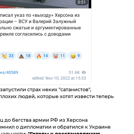
апустили страх неких "сатанистов",
плохих людей, которые хотят извести теперь
яц до бегства армии РФ из Херсона
мнил о дипломатии и обратился к Украине
нальности:
"Готовы к восстановлению