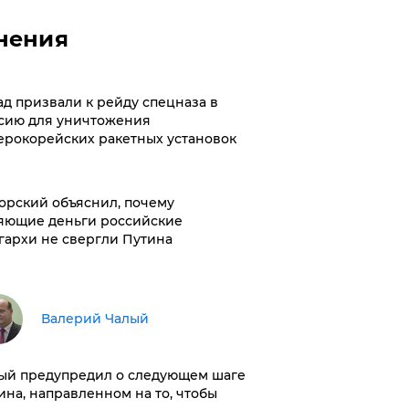
нения
ад призвали к рейду спецназа в
сию для уничтожения
ерокорейских ракетных установок
орский объяснил, почему
яющие деньги российские
гархи не свергли Путина
Валерий Чалый
ый предупредил о следующем шаге
ина, направленном на то, чтобы