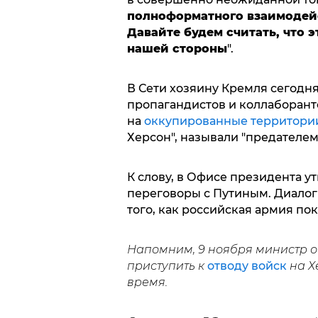
полноформатного взаимодейс
Давайте будем считать, что 
нашей стороны
".
В Сети хозяину Кремля сегодн
пропагандистов и коллаборант
на
оккупированные территори
Херсон", называли "предателем
К слову, в Офисе президента у
переговоры с Путиным. Диалог
того, как российская армия по
Напомним, 9 ноября министр 
приступить к
отводу войск
на Х
время.