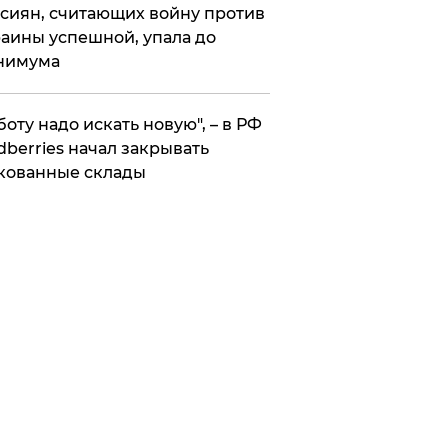
сиян, считающих войну против
аины успешной, упала до
нимума
боту надо искать новую", – в РФ
dberries начал закрывать
кованные склады