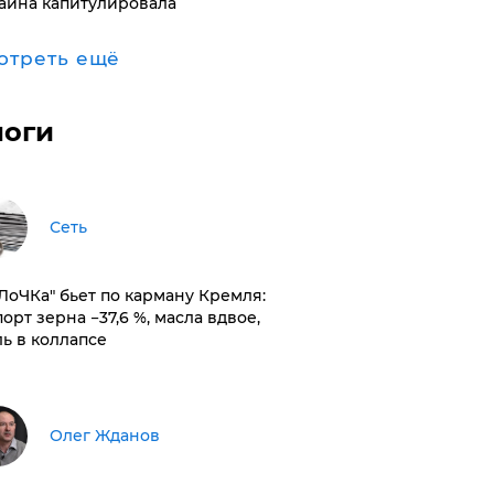
аина капитулировала
отреть ещё
логи
Сеть
оЛоЧКа" бьет по карману Кремля:
орт зерна −37,6 %, масла вдвое,
ль в коллапсе
Олег Жданов