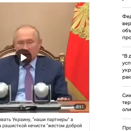
Фед
вер
объ
про
​"В
усп
укр
рак
Сик
тер
оли
​Пр