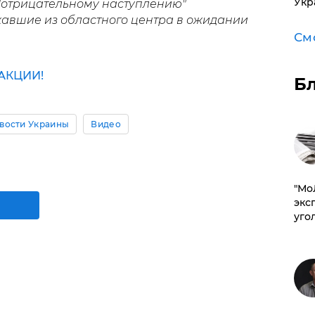
Укр
"отрицательному наступлению"
жавшие из областного центра в ожидании
См
АКЦИИ!
Б
вости Украины
Видео
​"М
эксп
уго