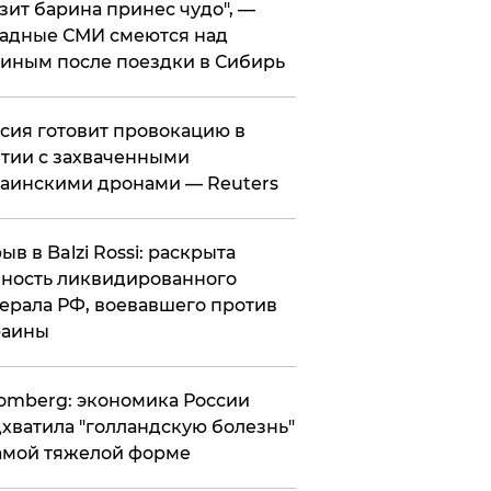
зит барина принес чудо", —
адные СМИ смеются над
иным после поездки в Сибирь
ссия готовит провокацию в
тии с захваченными
аинскими дронами — Reuters
рыв в Balzi Rossi: раскрыта
ность ликвидированного
ерала РФ, воевавшего против
раины
omberg: экономика России
хватила "голландскую болезнь"
амой тяжелой форме