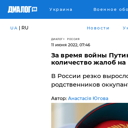
Украина
Военное об
| RU
UA
Новости
У
ДИАЛОГ
РОССИЯ
11 июня 2022, 07:46
За время войны Пути
количество жалоб на
В России резко выросло
родственников оккупант
Автор:
Анастасія Югова