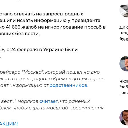
тало отвечать на запросы родных
решили искать информацию у президента
но 41 666 жалоб на игнорирование просьб в
Дик
нея
вших без вести.
буд
СУ, с 24 февраля в Украине были
.
рейсера "Москва", который пошел на дно
ков в апреле, однако Кремль до сих пор не
Яко
вает информацию от
родственников
.
"за
гов
 вести" моряков
считает
, что раненых
блем, чтобы скрыть масштаб преступления.
АКЦИИ!