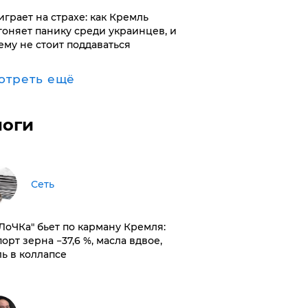
играет на страхе: как Кремль
гоняет панику среди украинцев, и
ему не стоит поддаваться
отреть ещё
логи
Сеть
оЛоЧКа" бьет по карману Кремля:
орт зерна −37,6 %, масла вдвое,
ль в коллапсе