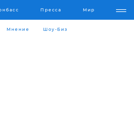
онбасс
Пресса
Мир
Мнение
Шоу-Биз