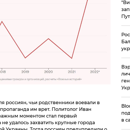
"Ви
зап
Пут
​Ро
Бал
укр
​Вз
лич
ген
Ук
я россиян, чьи родственники воевали в
Blo
о пропаганда им врет. Политолог Иван
под
 важным моментом стал первый
в с
 не удалось захватить крупные города
ой Украины. Тогда россиян предупредили о