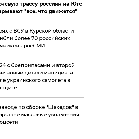
чевую трассу россиян на Юге
зрывают "все, что движется"
оях с ВСУ в Курской области
ибли более 70 российских
чников - росСМИ
24 с боеприпасами и второй
н: новые детали инцидента
ле украинского самолета в
йпциге
заводе по сборке "Шахедов" в
арстане массовые увольнения
оцсети