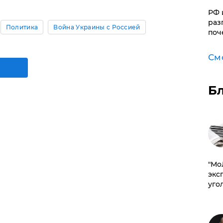
РФ 
раз
Политика
Война Украины с Россией
поч
См
Б
​"М
эксп
уго