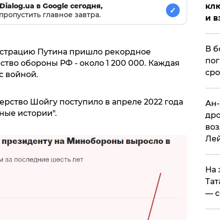
клю
Dialog.ua в Google сегодня,
✓
пропустить главное завтра.
и в
В б
нистрацию Путина пришло рекордное
пог
тво обороны РФ - около 1 200 000. Каждая
сро
с войной.
ерство Шойгу поступило в апреле 2022 года
Ан-
ные истории".
дро
воз
Ле
На 
Тат
— с