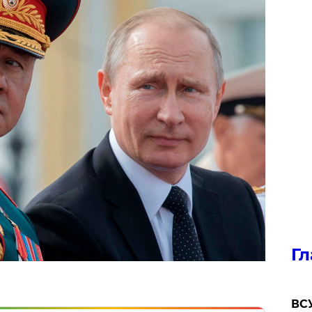
Гл
ВСУ