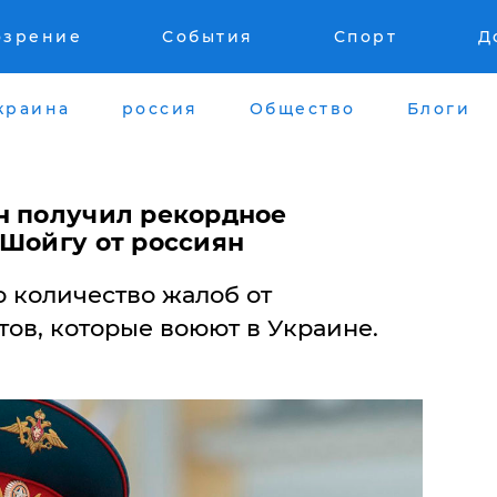
озрение
События
Спорт
Д
краина
россия
Общество
Блоги
н получил рекордное
 Шойгу от россиян
 количество жалоб от
ов, которые воюют в Украине.