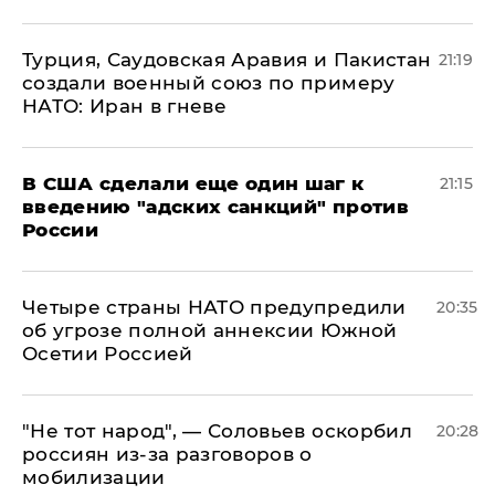
Турция, Саудовская Аравия и Пакистан
21:19
создали военный союз по примеру
НАТО: Иран в гневе
В США сделали еще один шаг к
21:15
введению "адских санкций" против
России
Четыре страны НАТО предупредили
20:35
об угрозе полной аннексии Южной
Осетии Россией
​"Не тот народ", — Соловьев оскорбил
20:28
россиян из-за разговоров о
мобилизации