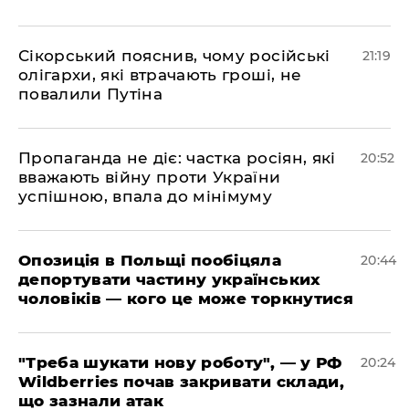
​Сікорський пояснив, чому російські
21:19
олігархи, які втрачають гроші, не
повалили Путіна
​Пропаганда не діє: частка росіян, які
20:52
вважають війну проти України
успішною, впала до мінімуму
​Опозиція в Польщі пообіцяла
20:44
депортувати частину українських
чоловіків — кого це може торкнутися
​"Треба шукати нову роботу", — у РФ
20:24
Wildberries почав закривати склади,
що зазнали атак