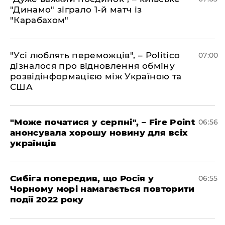
"Динамо" зіграло 1-й матч із
"Карабахом"
"Усі люблять переможців", – Politico
07:00
дізналося про відновлення обміну
розвідінформацією між Україною та
США
"Може початися у серпні", – Fire Point
06:56
анонсувала хорошу новину для всіх
українців
Сибіга попередив, що Росія у
06:55
Чорному морі намагається повторити
події 2022 року