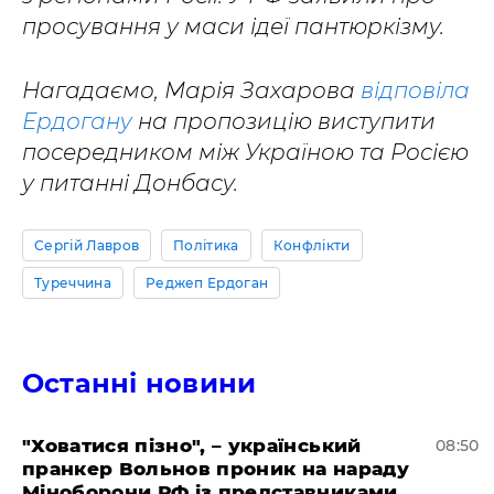
просування у маси ідеї пантюркізму.
Нагадаємо, Марія Захарова
відповіла
Ердогану
на пропозицію виступити
посередником між Україною та Росією
у питанні Донбасу.
Сергій Лавров
Політика
Конфлікти
Туреччина
Реджеп Ердоган
Останні новини
"Ховатися пізно", – український
08:50
пранкер Вольнов проник на нараду
Міноборони РФ із представниками