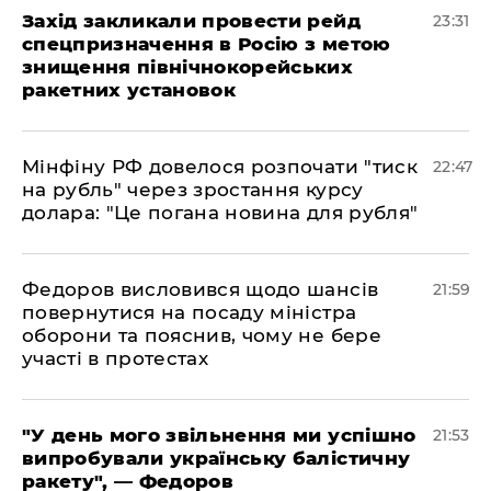
​Захід закликали провести рейд
23:31
спецпризначення в Росію з метою
знищення північнокорейських
ракетних установок
​Мінфіну РФ довелося розпочати "тиск
22:47
на рубль" через зростання курсу
долара: "Це погана новина для рубля"
​Федоров висловився щодо шансів
21:59
повернутися на посаду міністра
оборони та пояснив, чому не бере
участі в протестах
​"У день мого звільнення ми успішно
21:53
випробували українську балістичну
ракету", — Федоров