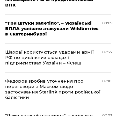
ВПК
"Три штуки залетіло", – українські
08:09
БПЛА успішно атакували Wildberries
в Єкатеринбурзі
Шахраї користуються ударами армії
07:35
РФ по цивільних складах і
підприємствах України – Флеш
Федоров зробив уточнення про
07:10
переговори з Маском щодо
застосування Starlink проти російської
балістики
"Дуже важкий поєдинок", – київське
07:03