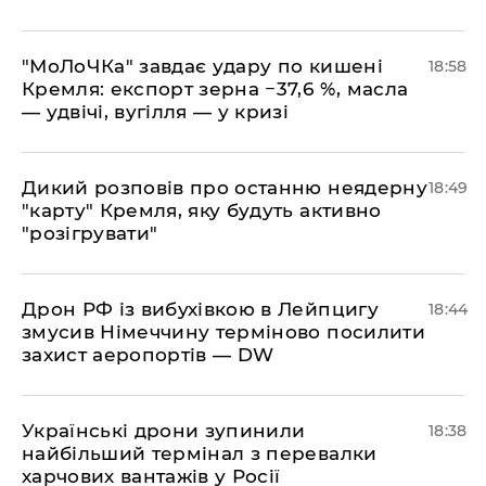
​"МоЛоЧКа" завдає удару по кишені
18:58
Кремля: експорт зерна −37,6 %, масла
— удвічі, вугілля — у кризі
​Дикий розповів про останню неядерну
18:49
"карту" Кремля, яку будуть активно
"розігрувати"
​Дрон РФ із вибухівкою в Лейпцигу
18:44
змусив Німеччину терміново посилити
захист аеропортів — DW
​Українські дрони зупинили
18:38
найбільший термінал з перевалки
харчових вантажів у Росії