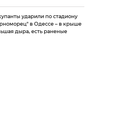
упанты ударили по стадиону
рноморец" в Одессе – в крыше
ьшая дыра, есть раненые