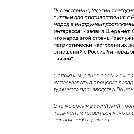
"К сожалению, Украина сегодн
силами для противостояния с Р
народ в инструмент достижен
интересов",
- заявил Шеремет. О
что народ этой страны "заслуж
патриотически настроенных л
отношений с Россией и неразр
связей".
Напомним, ранее российские
использовать в процессе возв
турецкого производства Bayrakt
В то же время российский про
крымчанам готовиться к тяжел
первой необходимости.