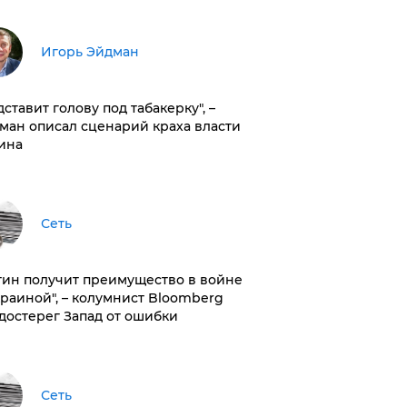
Игорь Эйдман
дставит голову под табакерку", –
ман описал сценарий краха власти
ина
Сеть
тин получит преимущество в войне
краиной", – колумнист Bloomberg
достерег Запад от ошибки
Сеть