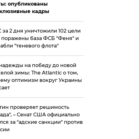
ты: опубликованы
склюзивные кадры
 за 2 дня уничтожили 102 цели
 поражены база ФСБ "Феня" и
абли "теневого флота"
надежды на победу до новой
елой зимы: The Atlantic о том,
ему оптимизм вокруг Украины
сает
тин проверяет решимость
ада", – Сенат США официально
лся за "адские санкции" против
сии