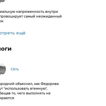
иальную напряженность внутри
провоцирует самый неожиданный
ок
отреть ещё
логи
Сеть
ородний объяснил, как Федорова
ут "использовать втемную",
бещав то, чего выполнять не
ираются