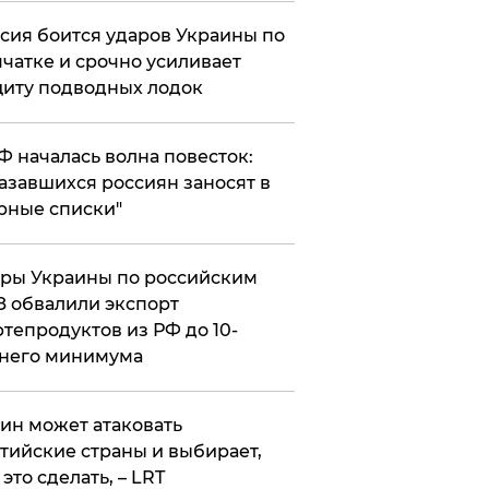
сия боится ударов Украины по
чатке и срочно усиливает
иту подводных лодок
РФ началась волна повесток:
азавшихся россиян заносят в
рные списки"
ры Украины по российским
 обвалили экспорт
тепродуктов из РФ до 10-
него минимума
ин может атаковать
тийские страны и выбирает,
 это сделать, – LRT