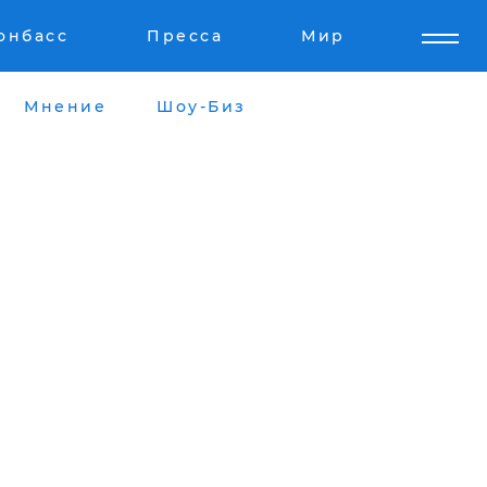
онбасс
Пресса
Мир
Мнение
Шоу-Биз