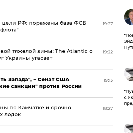
2 цели РФ: поражены база ФСБ
19:27
 флота"
​"По
Эйд
Пут
вой тяжелой зимы: The Atlantic о
19:22
г Украины угасает
ь Запада", – Сенат США
19:13
кие санкции" против России
"Пу
с У
пре
ины по Камчатке и срочно
18:27
х лодок