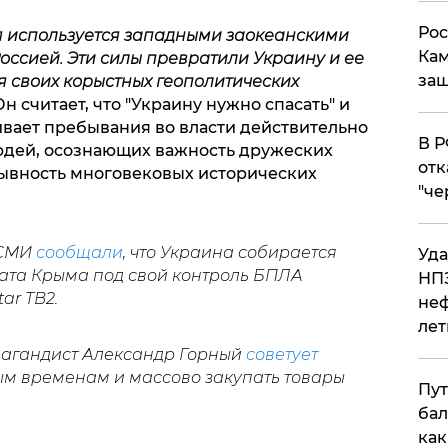
Рос
я используется западными заокеанскими
Кам
оссией. Эти силы превратили Украину и ее
защ
ия
своих корыстных геополитических
н считает, что "Украину нужно спасать" и
ивает пребывания во власти действительно
​В 
юдей, осознающих важность дружеских
отк
ывность многовековых исторических
"че
 СМИ
сообщали
, что Украина собирается
Уда
рата Крыма под свой контроль БПЛА
НПЗ
ar TB2.
неф
лет
пагандист Александр Горный
советует
ым временам и массово закупать товары
Пут
бал
как