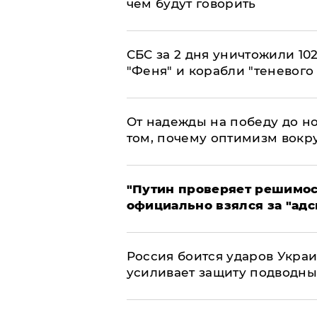
чем будут говорить
СБС за 2 дня уничтожили 10
"Феня" и корабли "теневого
От надежды на победу до но
том, почему оптимизм вокру
"Путин проверяет решимост
официально взялся за "адс
Россия боится ударов Укра
усиливает защиту подводны