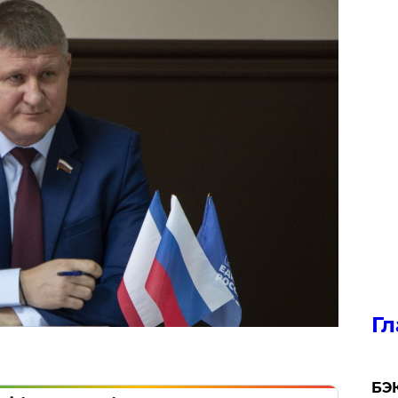
Гл
​БЭ