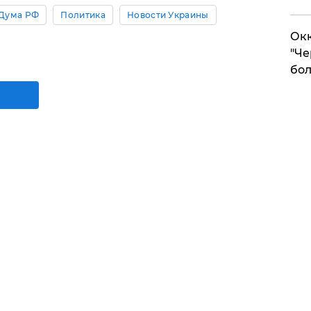
 Дума РФ
Политика
Новости Украины
Окк
"Че
бол