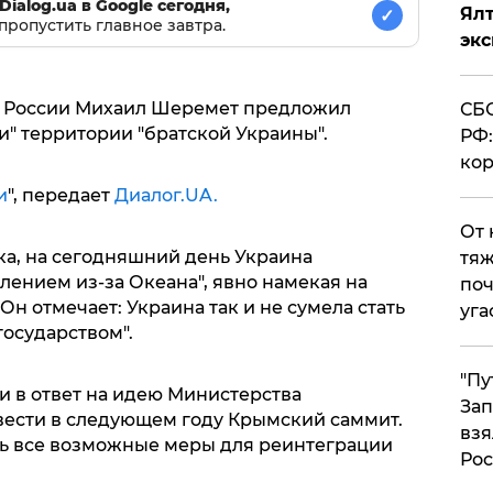
Dialog.ua в Google сегодня,
Ял
✓
пропустить главное завтра.
эк
ы России Михаил Шеремет предложил
СБС
и" территории "братской Украины".
РФ:
кор
и
", передает
Диалог.UA.
От 
ка, на сегодняшний день Украина
тяж
ением из-за Океана", явно намекая на
поч
 отмечает: Украина так и не сумела стать
уга
осударством".
"Пу
и в ответ на идею Министерства
Зап
ести в следующем году Крымский саммит.
взя
ть все возможные меры для реинтеграции
Рос