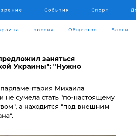
озрение
События
Спорт
Д
краина
россия
Общество
Блоги
предложил заняться
кой Украины": "Нужно
 парламентария Михаила
и не сумела стать "по-настоящему
вом", а находится "под внешним
на".