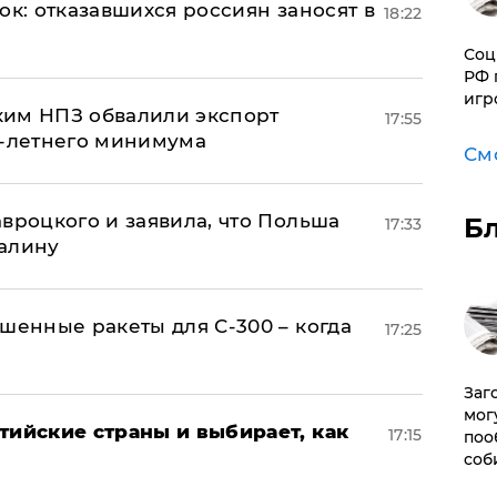
ок: отказавшихся россиян заносят в
18:22
Соц
РФ 
игр
ким НПЗ обвалили экспорт
17:55
0-летнего минимума
См
авроцкого и заявила, что Польша
Б
17:33
алину
шенные ракеты для С-300 – когда
17:25
Заг
мог
тийские страны и выбирает, как
17:15
поо
соб