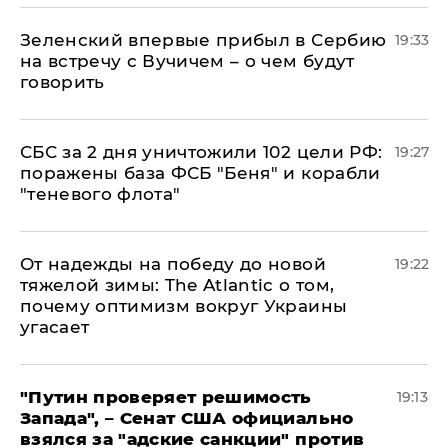
Зеленский впервые прибыл в Сербию
19:33
на встречу с Вучичем – о чем будут
говорить
СБС за 2 дня уничтожили 102 цели РФ:
19:27
поражены база ФСБ "Беня" и корабли
"теневого флота"
От надежды на победу до новой
19:22
тяжелой зимы: The Atlantic о том,
почему оптимизм вокруг Украины
угасает
"Путин проверяет решимость
19:13
Запада", – Сенат США официально
взялся за "адские санкции" против