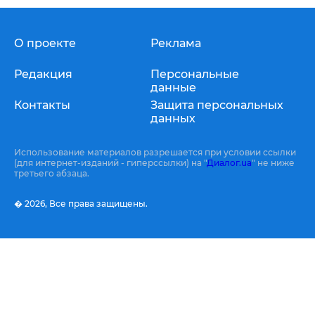
О проекте
Реклама
Редакция
Персональные
данные
Контакты
Защита персональных
данных
Использование материалов разрешается при условии ссылки
(для интернет-изданий - гиперссылки) на "
Диалог.ua
" не ниже
третьего абзаца.
� 2026,
Все права защищены.