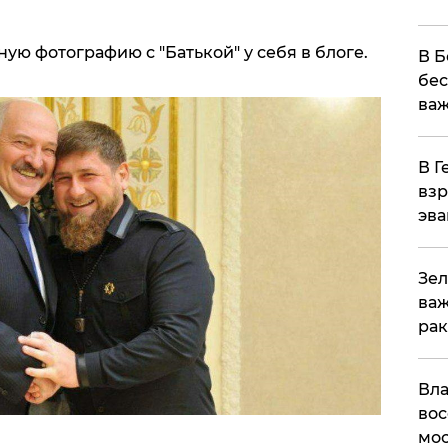
ую фотографию с "Батькой" у себя в блоге.
В Б
бес
важ
В Г
взр
эва
Зел
важ
рак
Вла
вос
мос