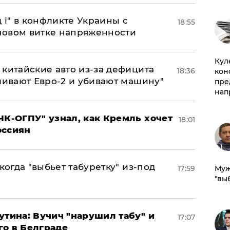
 і" в конфликте Украины с
18:55
новом витке напряженности
Куле
китайские авто из-за дефицита
18:36
кон
ливают Евро-2 и убивают машину"
пре
нап
ЧК-ОГПУ" узнал, как Кремль хочет
18:01
оссиян
когда "выбьет табуретку" из-под
17:59
Муж
"вы
утина: Вучич "нарушил табу" и
17:07
го в Белграде