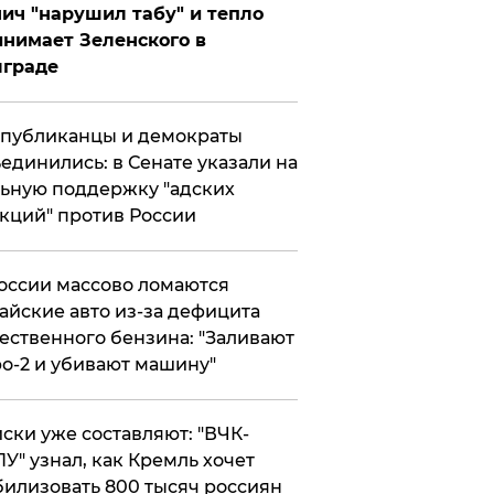
ич "нарушил табу" и тепло
нимает Зеленского в
лграде
публиканцы и демократы
единились: в Сенате указали на
ьную поддержку "адских
кций" против России
оссии массово ломаются
айские авто из-за дефицита
ественного бензина: "Заливают
о-2 и убивают машину"
ски уже составляют: "ВЧК-
У" узнал, как Кремль хочет
илизовать 800 тысяч россиян