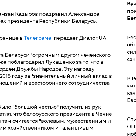
Вуч
при
амзан Кадыров поздравил Александра
Бе
ах президента Республики Беларусь.
Рес
транице в
Телеграме
, передает Диалог.UA.
объ
сил
а Беларуси "огромным другом чеченского
сан
кже поблагодарил Лукашенко за то, что в
 орден Дружбы Народов. Эту награду
018 году за "значительный личный вклад в
В Р
ношений и всестороннего сотрудничества
кит
кач
Евр
было "большой честью" получить из рук
етил, что белорусского президента в Чечне
Спи
н там считается "волевым, мужественным и
ОГП
им хозяйственником и талантливым
моб