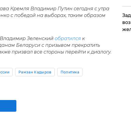
лава Кремля Владимир Путин сегодня с утра
ко с победой на выборах, таким образом
Зад
воз
жел
 Владимир Зеленский
обратился
к
данам Беларуси с призывом прекратить
акже призвал все стороны перейти к диалогу.
оссии
Рамзан Кадыров
Политика