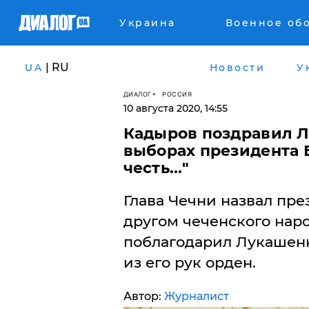
Украина
Военное об
| RU
UA
Новости
У
ДИАЛОГ
РОССИЯ
10 августа 2020, 14:55
Кадыров поздравил Л
выборах президента 
честь..."
Глава Чечни назвал пр
другом чеченского наро
поблагодарил Лукашенко
из его рук орден.
Автор:
Журналист