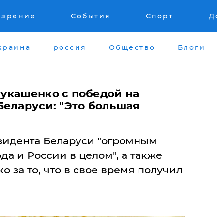
озрение
События
Спорт
Д
краина
россия
Общество
Блоги
укашенко с победой на
Беларуси: "Это большая
езидента Беларуси "огромным
да и России в целом", а также
 за то, что в свое время получил