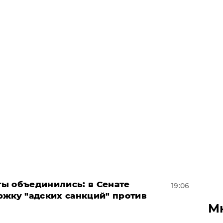
ы объединились: в Сенате
19:06
ржку "адских санкций" против
М