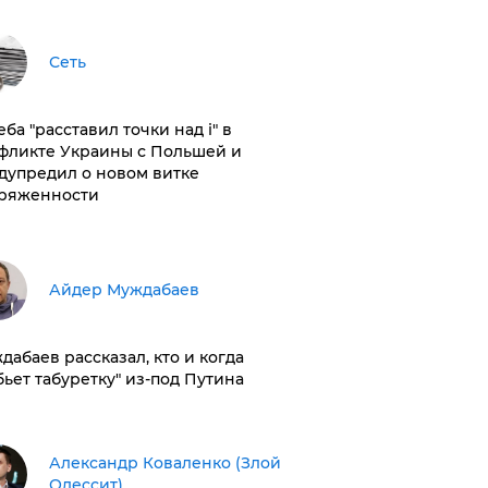
Сеть
ба "расставил точки над і" в
фликте Украины с Польшей и
дупредил о новом витке
ряженности
Айдер Муждабаев
дабаев рассказал, кто и когда
бьет табуретку" из-под Путина
Александр Коваленко (Злой
Одессит)