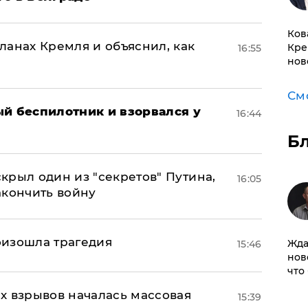
Ков
ланах Кремля и объяснил, как
Кре
16:55
нов
См
ый беспилотник и взорвался у
16:44
Б
крыл один из "секретов" Путина,
16:05
акончить войну
оизошла трагедия
Жда
15:46
нов
что
х взрывов началась массовая
15:39