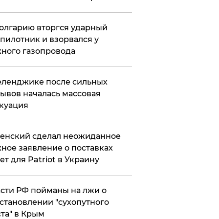
олгарию вторгся ударный
пилотник и взорвался у
ного газопровода
еленджике после сильных
ывов началась массовая
куация
енский сделал неожиданное
ное заявление о поставках
ет для Patriot в Украину
сти РФ пойманы на лжи о
становлении "сухопутного
та" в Крым