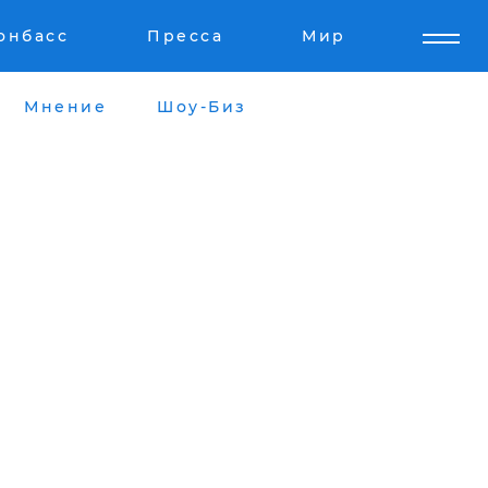
онбасс
Пресса
Мир
Мнение
Шоу-Биз