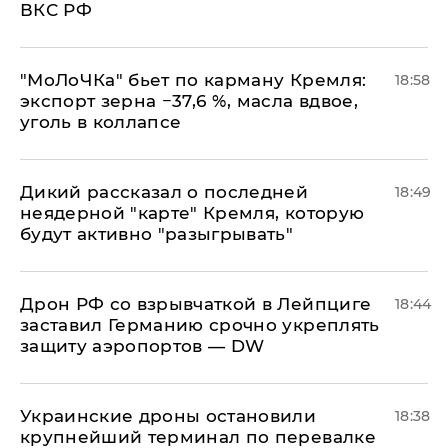
ВКС РФ
​"МоЛоЧКа" бьет по карману Кремля:
18:58
экспорт зерна −37,6 %, масла вдвое,
уголь в коллапсе
Дикий рассказал о последней
18:49
неядерной "карте" Кремля, которую
будут активно "разыгрывать"
​Дрон РФ со взрывчаткой в Лейпциге
18:44
заставил Германию срочно укреплять
защиту аэропортов — DW
Украинские дроны остановили
18:38
крупнейший терминал по перевалке