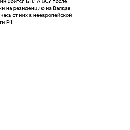
ин боится БПЛА ВСУ после
ки на резиденцию на Валдае,
чась от них в неевропейской
ти РФ