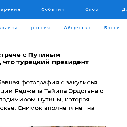
озрение
События
Спорт
Д
краина
россия
Общество
Блоги
стрече с Путиным
, что турецкий президент
авная фотография с закулисья
рции Реджепа Тайипа Эрдогана с
ладимиром Путины, которая
оскве. Снимок вполне тянет на