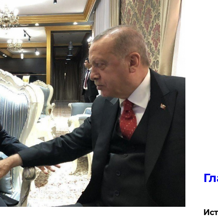
Гл
Ист