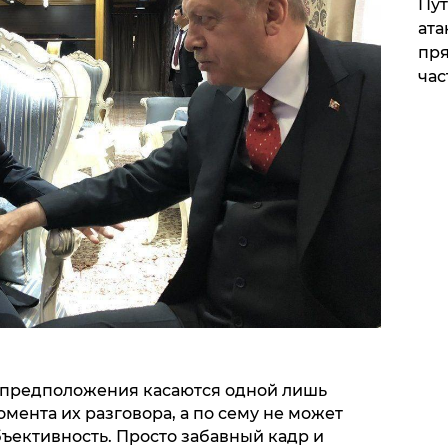
Пут
ата
пря
час
ти предположения касаются одной лишь
мента их разговора, а по сему не может
ъективность. Просто забавный кадр и