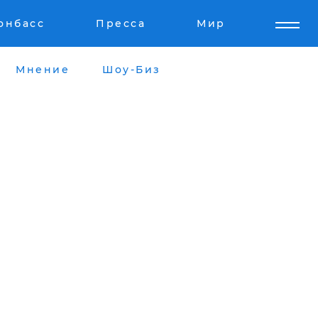
онбасс
Пресса
Мир
Мнение
Шоу-Биз