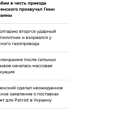
бии в честь приезда
енского прозвучал Гимн
раины
олгарию вторгся ударный
пилотник и взорвался у
ного газопровода
еленджике после сильных
ывов началась массовая
куация
енский сделал неожиданное
ное заявление о поставках
ет для Patriot в Украину