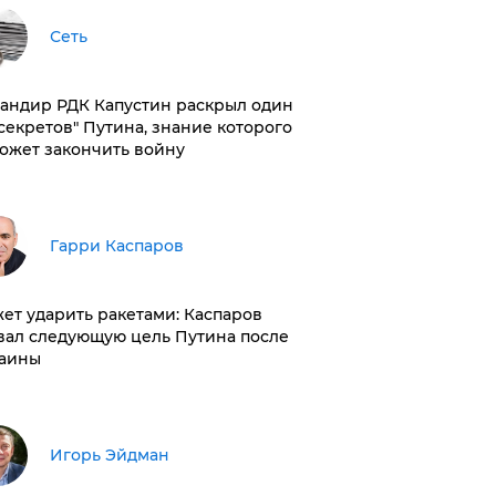
Сеть
андир РДК Капустин раскрыл один
"секретов" Путина, знание которого
ожет закончить войну
Гарри Каспаров
ет ударить ракетами: Каспаров
вал следующую цель Путина после
аины
Игорь Эйдман