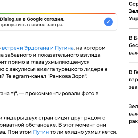
Сер
Зел
Ук
Dialog.ua в Google сегодня,
✓
пропустить главное завтра.
В Б
бес
о
встречи Эрдогана и Путина
, на котором
важ
а забавного и показательного взгляда,
рит прямо в глаза ухмыляющемуся
 с закулисья визита турецкого лидера в
В Г
 Telegram-канал "Ранкова Зоря".
взр
эва
гана =)", — прокомментировали фото в
Зел
важ
к лидеры двух стран сидят друг рядом с
рак
приватной обстановке. В этот момент они
за. При этом
Путин
то ли ехидно ухмыляется,