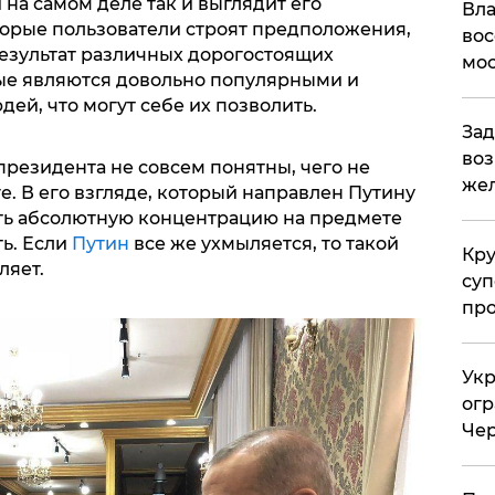
и на самом деле так и выглядит его
Вла
орые пользователи строят предположения,
вос
 результат различных дорогостоящих
мос
ые являются довольно популярными и
ей, что могут себе их позволить.
Зад
воз
резидента не совсем понятны, чего не
жел
е. В его взгляде, который направлен Путину
еть абсолютную концентрацию на предмете
ь. Если
Путин
все же ухмыляется, то такой
Кр
ляет.
суп
про
Укр
огр
Чер