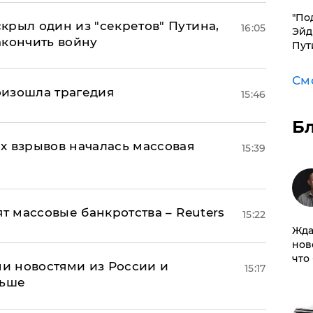
​"По
крыл один из "секретов" Путина,
16:05
Эйд
акончить войну
Пут
См
оизошла трагедия
15:46
Б
х взрывов началась массовая
15:39
ят массовые банкротства – Reuters
15:22
Жда
нов
что
и новостями из России и
15:17
льше