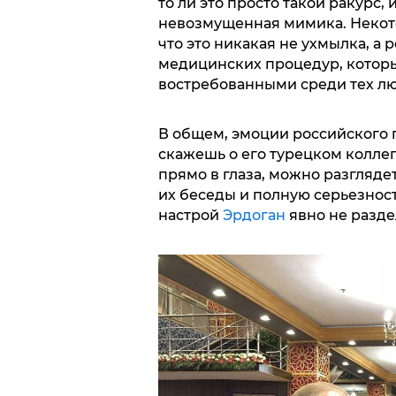
то ли это просто такой ракурс, 
невозмущенная мимика. Некот
что это никакая не ухмылка, а
медицинских процедур, котор
востребованными среди тех люд
В общем, эмоции российского п
скажешь о его турецком коллег
прямо в глаза, можно разгляд
их беседы и полную серьезност
настрой
Эрдоган
явно не разде