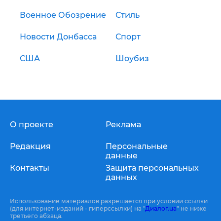
Военное Обозрение
Стиль
Новости Донбасса
Спорт
США
Шоубиз
О проекте
Реклама
Редакция
Персональные
данные
Контакты
Защита персональных
данных
Использование материалов разрешается при условии ссылки
(для интернет-изданий - гиперссылки) на "
Диалог.ua
" не ниже
третьего абзаца.