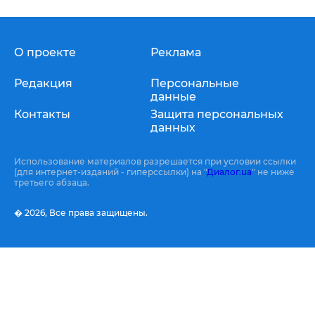
О проекте
Реклама
Редакция
Персональные
данные
Контакты
Защита персональных
данных
Использование материалов разрешается при условии ссылки
(для интернет-изданий - гиперссылки) на "
Диалог.ua
" не ниже
третьего абзаца.
� 2026,
Все права защищены.