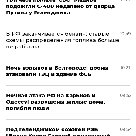
подожгли С-400 недалеко от дворца
Путина у Геленджика
​В РФ заканчивается бензин: старые
10:49
схемы распределения топлива больше
не работают
​Ночь взрывов в Белгороде: дроны
10:21
атаковали ТЭЦ и здание ФСБ
​Ночная атака РФ на Харьков и
09:52
Одессу: разрушены жилые дома,
погибли люди
Под Геленджиком сожжен РЭБ
09:34
"Волна Купол Гарант", призванный