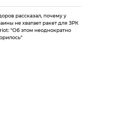
оров рассказал, почему у
аины не хватает ракет для ЗРК
riot: "Об этом неоднократно
орилось"