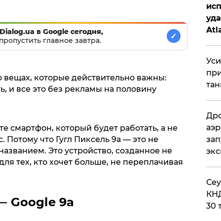
исп
уда
Atl
Dialog.ua в Google сегодня,
✓
пропустить главное завтра.
би
Уси
при
а о вещах, которые действительно важны:
тан
ь, и все это без рекламы на половину
Дро
аэр
е смартфон, который будет работать, а не
зап
. Потому что Гугл Пиксель 9а — это не
азванием. Это устройство, созданное не
эк
 для тех, кто хочет больше, не переплачивая
​Се
КНД
— Google 9a
30 