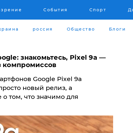
озрение
События
Спорт
Д
краина
россия
Общество
Блоги
gle: знакомьтесь, Pixel 9a —
з компромиссов
ртфонов Google Pixel 9a
просто новый релиз, а
о том, что значимо для