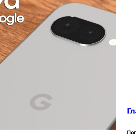
Гл
Поп