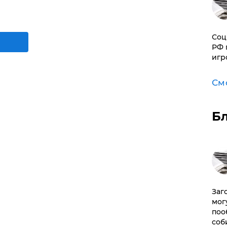
Соц
РФ 
игр
См
Б
Заг
мог
поо
соб