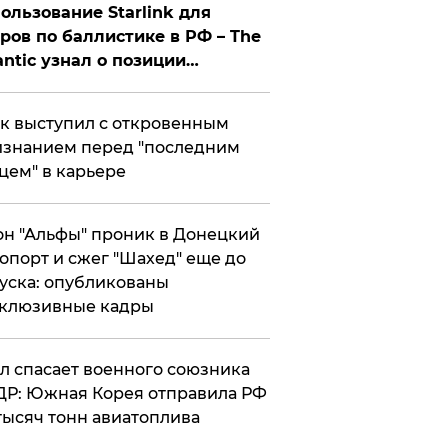
ользование Starlink для
ров по баллистике в РФ – The
antic узнал о позиции
знесмена
к выступил с откровенным
знанием перед "последним
цем" в карьере
н "Альфы" проник в Донецкий
опорт и сжег "Шахед" еще до
уска: опубликованы
склюзивные кадры
ул спасает военного союзника
Р: Южная Корея отправила РФ
тысяч тонн авиатоплива