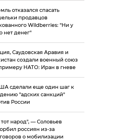
мль отказался спасать
ельки продавцов
кованного Wildberries: "Ни у
о нет денег"
ция, Саудовская Аравия и
истан создали военный союз
примеру НАТО: Иран в гневе
ША сделали еще один шаг к
дению "адских санкций"
тив России
е тот народ", — Соловьев
орбил россиян из-за
говоров о мобилизации