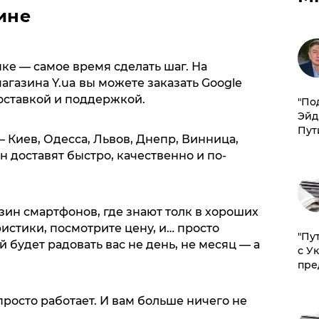
аине
пке — самое время сделать шаг. На
газина Y.ua вы можете заказать Google
доставкой и поддержкой.
​"По
Эйд
Пут
— Киев, Одесса, Львов, Днепр, Винница,
 доставят быстро, качественно и по-
азин смартфонов, где знают толк в хороших
ристики, посмотрите цену, и… просто
"Пу
 будет радовать вас не день, не месяц — а
с У
пре
 просто работает. И вам больше ничего не