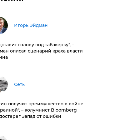
Игорь Эйдман
дставит голову под табакерку", –
ман описал сценарий краха власти
ина
Сеть
тин получит преимущество в войне
краиной", – колумнист Bloomberg
достерег Запад от ошибки