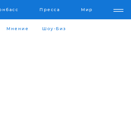
онбасс
Пресса
Мир
Мнение
Шоу-Биз