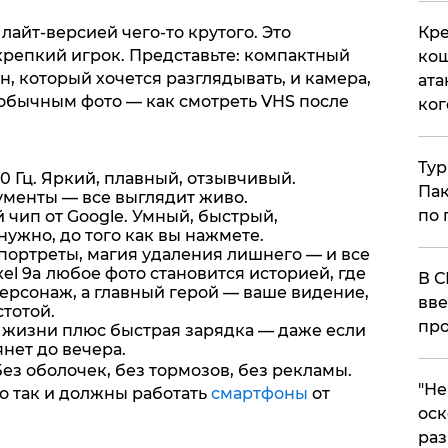
Кре
 лайт-версией чего-то крутого. Это
крепкий игрок. Представьте: компактный
кош
н, который хочется разглядывать, и камера,
ата
 обычным фото — как смотреть VHS после
ког
Тур
20 Гц. Яркий, плавный, отзывчивый.
Пак
ументы — все выглядит живо.
по 
 чип от Google. Умный, быстрый,
нужно, до того как вы нажмете.
портреты, магия удаления лишнего — и все
ixel 9a любое фото становится историей, где
В С
ерсонаж, а главный герой — ваше видение,
вве
тотой.
про
й жизни плюс быстрая зарядка — даже если
янет до вечера.
 Без оболочек, без тормозов, без рекламы.
​"Н
о так и должны работать
смартфоны
от
оск
раз