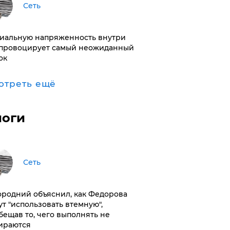
Сеть
иальную напряженность внутри
провоцирует самый неожиданный
ок
отреть ещё
логи
Сеть
ородний объяснил, как Федорова
ут "использовать втемную",
бещав то, чего выполнять не
ираются