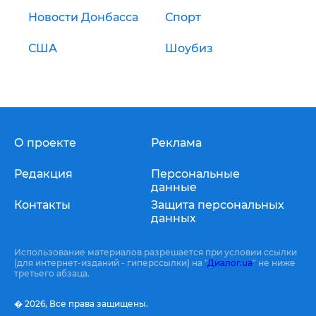
Новости Донбасса
Спорт
США
Шоубиз
О проекте
Реклама
Редакция
Персональные
данные
Контакты
Защита персональных
данных
Использование материалов разрешается при условии ссылки
(для интернет-изданий - гиперссылки) на "
Диалог.ua
" не ниже
третьего абзаца.
� 2026,
Все права защищены.