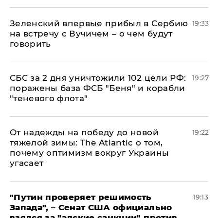
Зеленский впервые прибыл в Сербию
19:33
на встречу с Вучичем – о чем будут
говорить
СБС за 2 дня уничтожили 102 цели РФ:
19:27
поражены база ФСБ "Беня" и корабли
"теневого флота"
От надежды на победу до новой
19:22
тяжелой зимы: The Atlantic о том,
почему оптимизм вокруг Украины
угасает
"Путин проверяет решимость
19:13
Запада", – Сенат США официально
взялся за "адские санкции" против