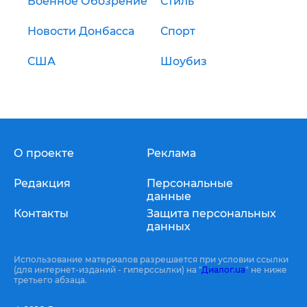
Военное Обозрение
Стиль
Новости Донбасса
Спорт
США
Шоубиз
О проекте
Реклама
Редакция
Персональные
данные
Контакты
Защита персональных
данных
Использование материалов разрешается при условии ссылки
(для интернет-изданий - гиперссылки) на "
Диалог.ua
" не ниже
третьего абзаца.