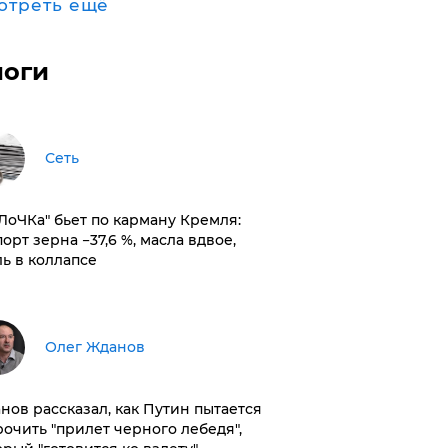
отреть ещё
логи
Сеть
оЛоЧКа" бьет по карману Кремля:
орт зерна −37,6 %, масла вдвое,
ль в коллапсе
Олег Жданов
нов рассказал, как Путин пытается
рочить "прилет черного лебедя",