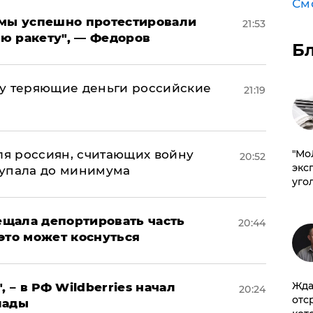
См
я мы успешно протестировали
21:53
ю ракету", — Федоров
Б
му теряющие деньги российские
21:19
а
оля россиян, считающих войну
​"М
20:52
эксп
 упала до минимума
уго
щала депортировать часть
20:44
это может коснуться
Жда
, – в РФ Wildberries начал
20:24
отс
лады