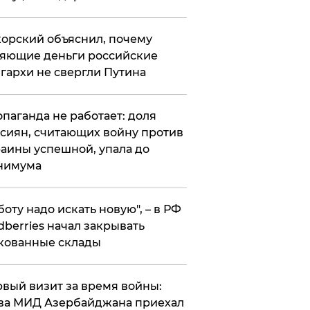
орский объяснил, почему
яющие деньги российские
гархи не свергли Путина
опаганда не работает: доля
сиян, считающих войну против
аины успешной, упала до
нимума
боту надо искать новую", – в РФ
dberries начал закрывать
кованные склады
вый визит за время войны:
ва МИД Азербайджана приехал