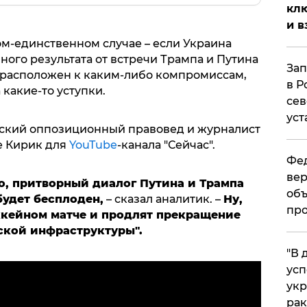
клю
и в
ом-единственном случае – если Украина
ного результата от встречи Трампа и Путина
Зап
ь расположен к каким-либо компромиссам,
в Р
 какие-то уступки.
сев
уст
йский оппозиционный правовед и журналист
е Кирик для
YouTube
-канала "Сейчас".
Фед
вер
но, притворный диалог Путина и Трампа
объ
будет бесплоден,
– сказал аналитик. –
Ну,
про
ккейном матче и продлят прекращение
ской инфраструктуры".
​"В
усп
укр
рак