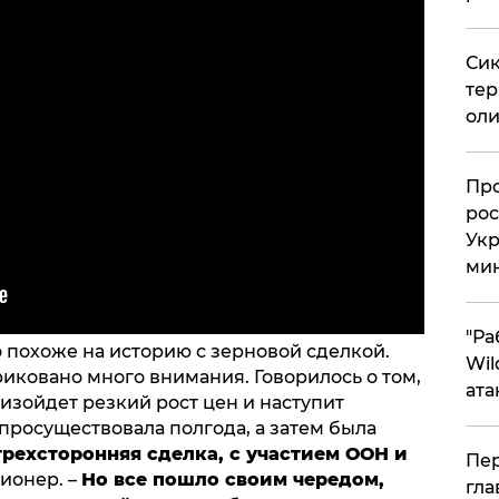
Сик
тер
оли
​Пр
рос
Укр
ми
"Ра
о похоже на историю с зерновой сделкой.
Wil
приковано много внимания. Говорилось о том,
ата
роизойдет резкий рост цен и наступит
 просуществовала полгода, а затем была
 трехсторонняя сделка, с участием ООН и
Пер
ионер. –
Но все пошло своим чередом,
гла