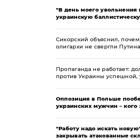
​"В день моего увольнени
украинскую баллистическу
Сикорский объяснил, поче
олигархи не свергли Путин
​Пропаганда не работает: д
против Украины успешной,
Оппозиция в Польше пообе
украинских мужчин – кого 
"Работу надо искать новую"
закрывать атакованные ск