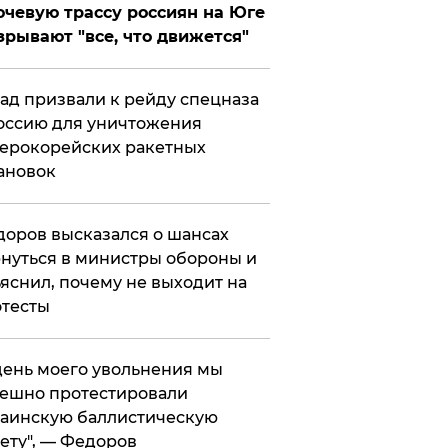
чевую трассу россиян на Юге
зрывают "все, что движется"
ад призвали к рейду спецназа
оссию для уничтожения
ерокорейских ракетных
ановок
оров высказался о шансах
нуться в министры обороны и
яснил, почему не выходит на
тесты
 день моего увольнения мы
ешно протестировали
аинскую баллистическую
ету", — Федоров