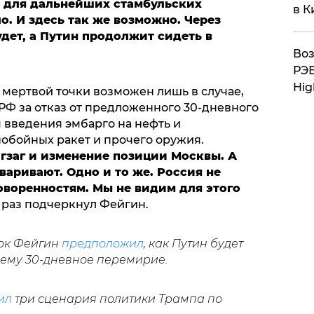
 для дальнейших стамбульских
в К
о. И здесь так же возможно. Через
удет, а Путин продолжит сидеть в
Воз
РЭБ
Hig
 мертвой точки возможен лишь в случае,
РФ за отказ от предложенного 30-дневного
 введения эмбарго на нефть и
обойных ракет и прочего оружия.
зигзаг и изменение позиции Москвы. А
оваривают. Одно и то же. Россия не
оворенностям. Мы не видим для этого
 раз подчеркнул Фейгин.
арк Фейгин
предположил
, как Путин будет
ему 30-дневное перемирие.
ил
три сценария политики Трампа по