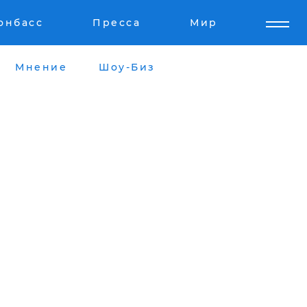
онбасс
Пресса
Мир
Мнение
Шоу-Биз