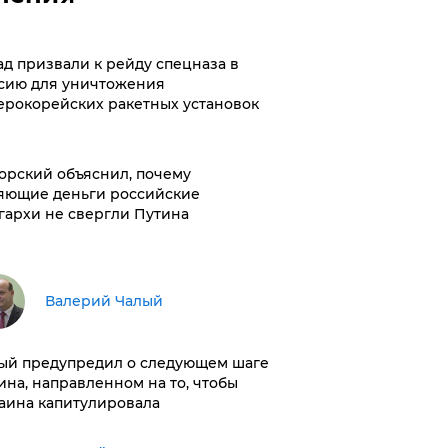
ад призвали к рейду спецназа в
сию для уничтожения
ерокорейских ракетных установок
орский объяснил, почему
яющие деньги российские
гархи не свергли Путина
Валерий Чалый
ый предупредил о следующем шаге
ина, направленном на то, чтобы
аина капитулировала