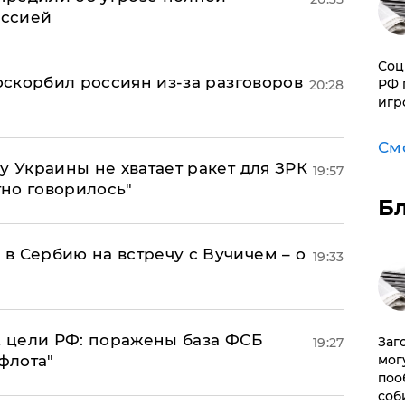
оссией
Соц
 оскорбил россиян из-за разговоров
РФ 
20:28
игр
См
у Украины не хватает ракет для ЗРК
19:57
тно говорилось"
Б
в Сербию на встречу с Вучичем – о
19:33
2 цели РФ: поражены база ФСБ
Заг
19:27
флота"
мог
поо
соб