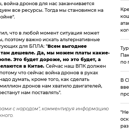
, война дронов для нас заканчивается
Кре
дуем все ресурсы. Тогда мы становимся на
кош
ойне".
ата
ког
тил, что в любой момент ситуация может
ы, поэтому важно искать альтернативные
тующих для БПЛА: "
Всем выгоднее
Тур
о там дешевле. Да, мы можем платы какие-
Пак
опе. Это будет дороже, но это будет, а
по 
елаются в Китае.
Сейчас наш ВПК должен
потому что сейчас война дронов в руках
надо думать, кроме того, как сделать
В С
а миллион дронов нам хватило двигателей,
вве
рестанут нам поставлять".
про
грами с народом", комментируя информацию
​"Н
ного.
оск
раз