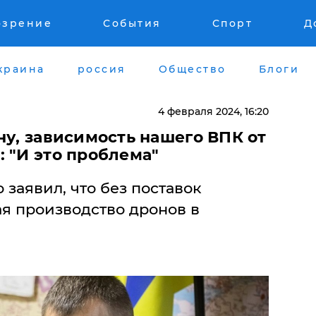
озрение
События
Спорт
Д
краина
россия
Общество
Блоги
4 февраля 2024, 16:20
ну, зависимость нашего ВПК от
 "И это проблема"
 заявил, что без поставок
я производство дронов в