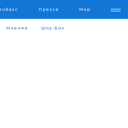
онбасс
Пресса
Мир
Мнение
Шоу-Биз