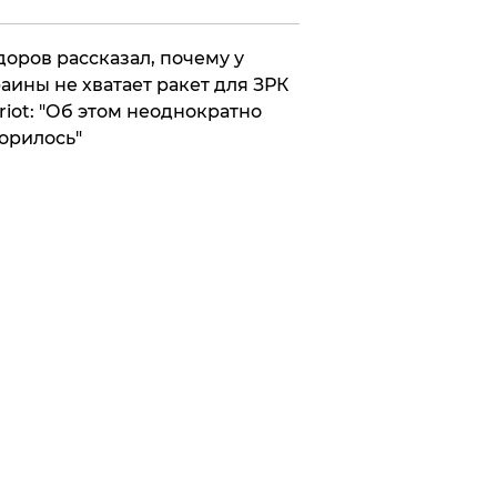
оров рассказал, почему у
аины не хватает ракет для ЗРК
riot: "Об этом неоднократно
орилось"