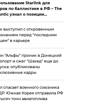
ользование Starlink для
ров по баллистике в РФ – The
antic узнал о позиции
знесмена
к выступил с откровенным
знанием перед "последним
цем" в карьере
н "Альфы" проник в Донецкий
опорт и сжег "Шахед" еще до
уска: опубликованы
склюзивные кадры
ул спасает военного союзника
Р: Южная Корея отправила РФ
тысяч тонн авиатоплива