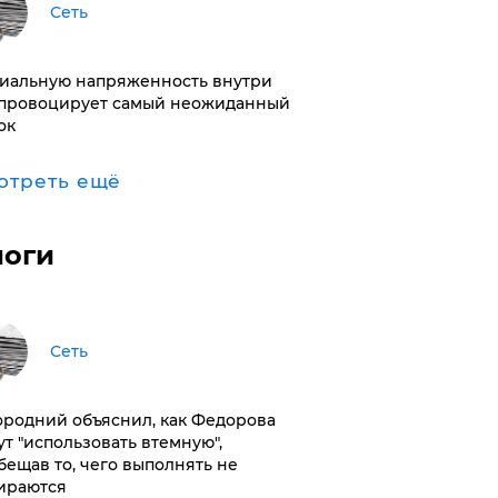
Сеть
иальную напряженность внутри
провоцирует самый неожиданный
ок
отреть ещё
логи
Сеть
ородний объяснил, как Федорова
ут "использовать втемную",
бещав то, чего выполнять не
ираются