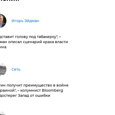
Игорь Эйдман
дставит голову под табакерку", –
ман описал сценарий краха власти
ина
Сеть
тин получит преимущество в войне
краиной", – колумнист Bloomberg
достерег Запад от ошибки