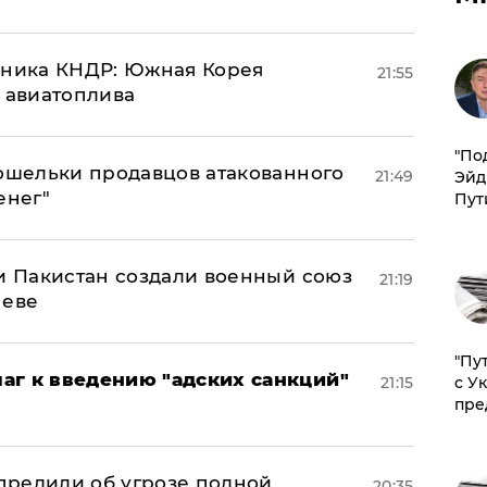
юзника КНДР: Южная Корея
21:55
н авиатоплива
​"По
кошельки продавцов атакованного
21:49
Эйд
енег"
Пут
 и Пакистан создали военный союз
21:19
неве
"Пу
аг к введению "адских санкций"
21:15
с У
пре
предили об угрозе полной
20:35