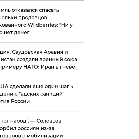
мль отказался спасать
ельки продавцов
кованного Wildberries: "Ни у
о нет денег"
ция, Саудовская Аравия и
истан создали военный союз
примеру НАТО: Иран в гневе
ША сделали еще один шаг к
дению "адских санкций"
тив России
е тот народ", — Соловьев
орбил россиян из-за
говоров о мобилизации