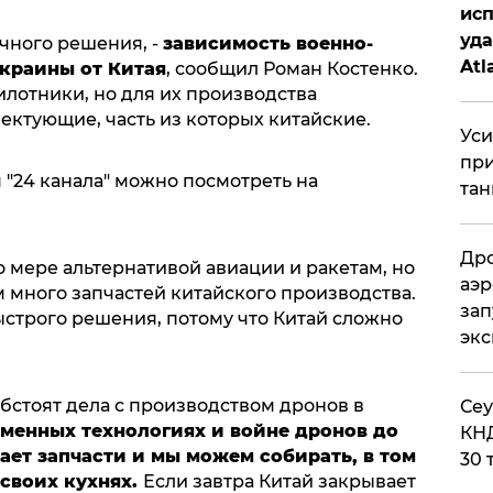
исп
уда
чного решения, -
зависимость военно-
Atl
краины от Китая
, сообщил Роман Костенко.
би
лотники, но для их производства
ктующие, часть из которых китайские.
Уси
при
 "24 канала" можно посмотреть на
тан
Дро
о мере альтернативой авиации и ракетам, но
аэр
 много запчастей китайского производства.
зап
ыстрого решения, потому что Китай сложно
эк
бстоят дела с производством дронов в
​Се
менных технологиях и войне дронов до
КНД
дает запчасти и мы можем собирать, в том
30 
 своих кухнях.
Если завтра Китай закрывает