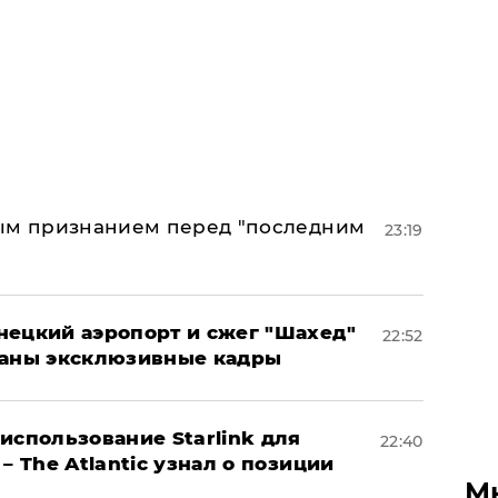
ным признанием перед "последним
23:19
нецкий аэропорт и сжег "Шахед"
22:52
ваны эксклюзивные кадры
использование Starlink для
22:40
– The Atlantic узнал о позиции
М