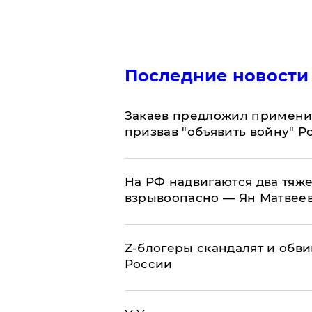
Последние новости
Закаев предложил применит
призвав "объявить войну" Р
На РФ надвигаются два тяже
взрывоопасно — Ян Матвее
Z-блогеры скандалят и обви
России