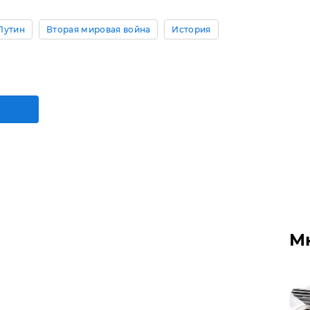
Путин
Вторая мировая война
История
М