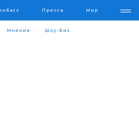
онбасс
Пресса
Мир
Мнение
Шоу-Биз