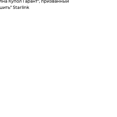
лна Купол Гарант", призванный
шить" Starlink