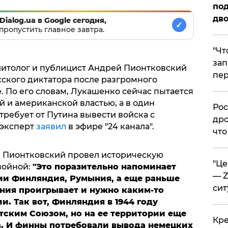
под
дво
Dialog.ua в Google сегодня,
✓
пропустить главное завтра.
​"Ч
зап
литолог и публицист Андрей Пионтковский
пер
сского диктатора после разгромного
 По его словам, Лукашенко сейчас пытается
й и американской властью, а в один
​Ро
ребует от Путина вывести войска с
дро
 эксперт
заявил
в эфире "24 канала".
что
, Пионтковский провел историческую
​"Ц
войной:
"Это поразительно напоминает
— Z
нии Финляндия, Румыния, а еще раньше
сит
ания проигрывает и нужно каким-то
и. Так вот, Финляндия в 1944 году
тским Союзом, но на ее территории еще
​Кр
. И финны потребовали вывода немецких