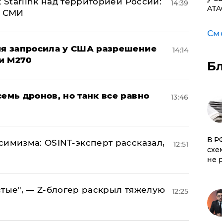
 Starlink над территорией России:
14:39
ATA
- СМИ
См
ция запросила у США разрешение
14:14
и M270
Б
семь дронов, но танк все равно
13:46
​В 
симизма: OSINT-эксперт рассказал,
12:51
схе
не 
стые", — Z-блогер раскрыл тяжелую
12:25