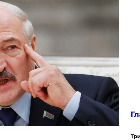
Гл
Три