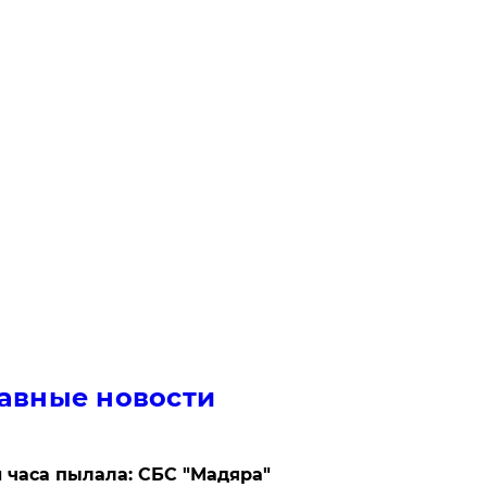
авные новости
 часа пылала: СБС "Мадяра"