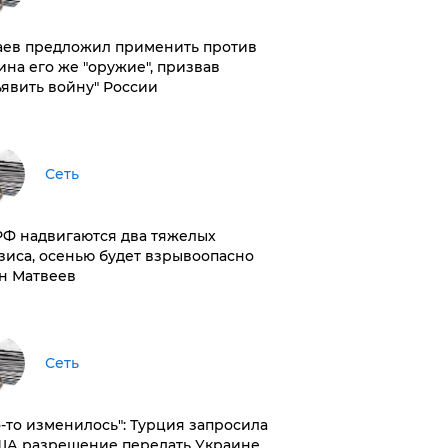
аев предложил применить против
ина его же "оружие", призвав
ъявить войну" России
Сеть
РФ надвигаются два тяжелых
зиса, осенью будет взрывоопасно
н Матвеев
Сеть
то-то изменилось": Турция запросила
ША разрешение передать Украине