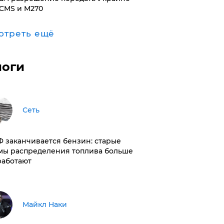
CMS и M270
отреть ещё
логи
Сеть
РФ заканчивается бензин: старые
мы распределения топлива больше
работают
Майкл Наки