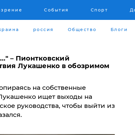
озрение
События
Спорт
Д
краина
россия
Общество
Блоги
..." – Пионтковский
твия Лукашенко в обозримом
опираясь на собственные
 Лукашенко ищет выходы на
ское руководства, чтобы выйти из
азался.