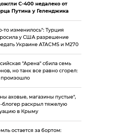
ожгли С-400 недалеко от
рца Путина у Геленджика
то-то изменилось": Турция
росила у США разрешение
едать Украине ATACMS и M270
ссийская "Арена" сбила семь
нов, но танк все равно сгорел:
 произошло
ены аховые, магазины пустые",
-блогер раскрыл тяжелую
уацию в Крыму
емль остается за бортом: