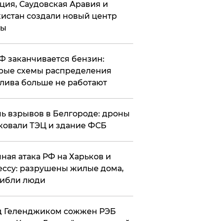
ция, Саудовская Аравия и
истан создали новый центр
лы
РФ заканчивается бензин:
рые схемы распределения
лива больше не работают
чь взрывов в Белгороде: дроны
ковали ТЭЦ и здание ФСБ
чная атака РФ на Харьков и
ссу: разрушены жилые дома,
ибли люди
д Геленджиком сожжен РЭБ