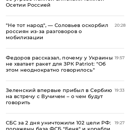
Осетии Россией
​"Не тот народ", — Соловьев оскорбил
20:28
россиян из-за разговоров о
мобилизации
Федоров рассказал, почему у Украины
19:57
не хватает ракет для ЗРК Patriot: "Об
этом неоднократно говорилось"
Зеленский впервые прибыл в Сербию
19:33
на встречу с Вучичем – о чем будут
говорить
СБС за 2 дня уничтожили 102 цели РФ:
19:27
поражены база ФСБ "Беня" и корабли