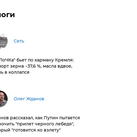
логи
Сеть
оЛоЧКа" бьет по карману Кремля:
орт зерна −37,6 %, масла вдвое,
ль в коллапсе
Олег Жданов
нов рассказал, как Путин пытается
рочить "прилет черного лебедя",
орый "готовится ко взлету"