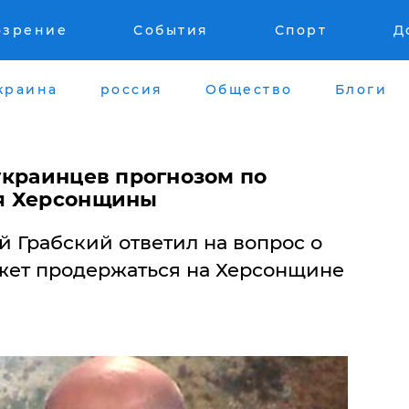
озрение
События
Спорт
Д
краина
россия
Общество
Блоги
украинцев прогнозом по
я Херсонщины
 Грабский ответил на вопрос о
ожет продержаться на Херсонщине