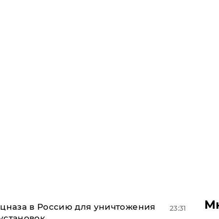
М
ецназа в Россию для уничтожения
23:31
установок