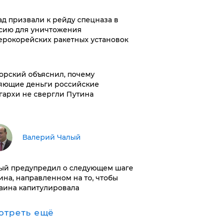
ад призвали к рейду спецназа в
сию для уничтожения
ерокорейских ракетных установок
орский объяснил, почему
яющие деньги российские
гархи не свергли Путина
Валерий Чалый
ый предупредил о следующем шаге
ина, направленном на то, чтобы
аина капитулировала
отреть ещё