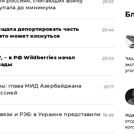
оля россиян, считающих войну
20:52
 упала до минимума
Б
щала депортировать часть
20:44
это может коснуться
, – в РФ Wildberries начал
20:24
​"М
лады
эксп
уго
ны: глава МИД Азербайджана
20:17
иссией
вязи и РЭБ: в Украине представили
19:49
Жда
отс
кот