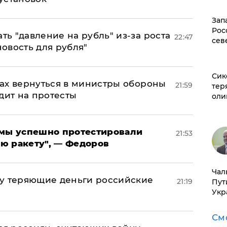
Зап
Рос
ь "давление на рубль" из-за роста
22:47
сев
новость для рубля"
Сик
ах вернуться в министры обороны
21:59
тер
дит на протесты
оли
я мы успешно протестировали
21:53
ю ракету", — Федоров
Чал
му теряющие деньги российские
21:19
Пут
а
Укр
См