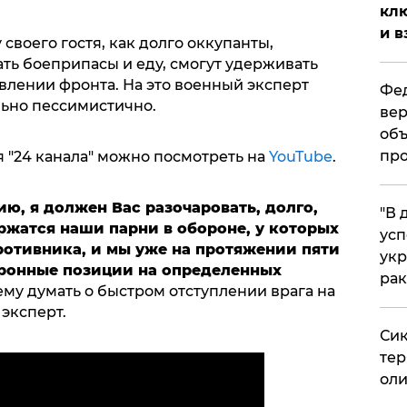
клю
и в
 своего гостя, как долго оккупанты,
ь боеприпасы и еду, смогут удерживать
лении фронта. На это военный эксперт
Фед
льно пессимистично.
вер
объ
про
 "24 канала" можно посмотреть на
YouTube
.
ию, я должен Вас разочаровать, долго,
​"В
ржатся наши парни в обороне, у которых
усп
ротивника, и мы уже на протяжении пяти
укр
ронные позиции на определенных
рак
чему думать о быстром отступлении врага на
эксперт.
Сик
тер
оли