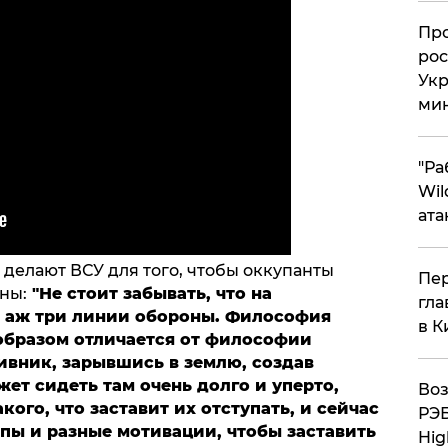
​Пр
рос
Укр
ми
"Ра
Wil
ата
о делают ВСУ для того, чтобы оккупанты
Пер
ны:
"Не стоит забывать, что на
гла
 аж три линии обороны. Философия
в К
образом отличается от философии
ивник, зарывшись в землю, создав
т сидеть там очень долго и уперто,
Воз
кого, что заставит их отступать, и сейчас
РЭБ
пы и разные мотивации, чтобы заставить
Hig