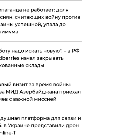
опаганда не работает: доля
сиян, считающих войну против
аины успешной, упала до
нимума
боту надо искать новую", – в РФ
dberries начал закрывать
кованные склады
вый визит за время войны:
ва МИД Азербайджана приехал
иев с важной миссией
душная платформа для связи и
: в Украине представили дрон
hline-T