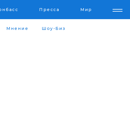
онбасс
Пресса
Мир
Мнение
Шоу-Биз