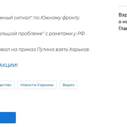
Взр
жный сигнал" по Южному фронту.
о н
Гла
ольшой проблеме" с ракетами у РФ.
вал на приказ Путина взять Харьков.
АКЦИИ!
ество
Новости Украины
Видео