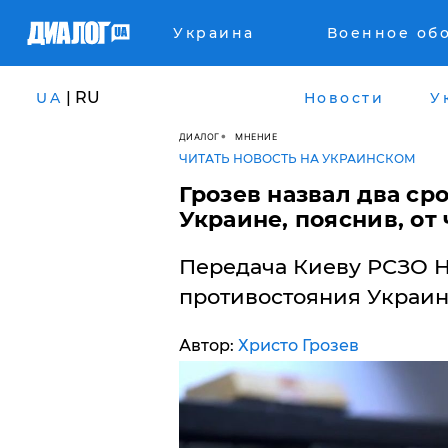
Украина
Военное об
| RU
UA
Новости
У
ДИАЛОГ
МНЕНИЕ
ЧИТАТЬ НОВОСТЬ НА УКРАИНСКОМ
​Грозев назвал два с
Украине, пояснив, от 
Передача Киеву РСЗО H
противостояния Украин
Автор:
Христо Грозев