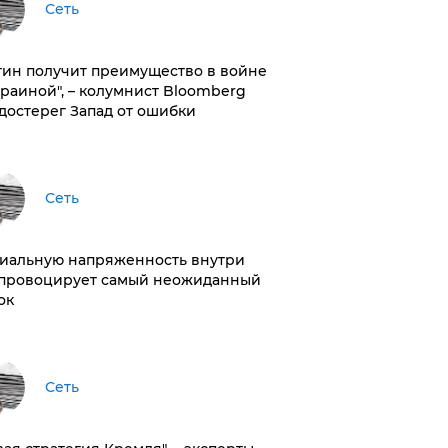
Сеть
тин получит преимущество в войне
краиной", – колумнист Bloomberg
достерег Запад от ошибки
Сеть
иальную напряженность внутри
провоцирует самый неожиданный
ок
Сеть