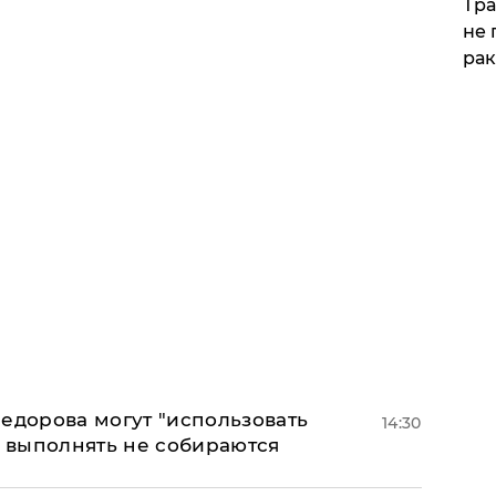
Тра
не 
рак
едорова могут "использовать
14:30
о выполнять не собираются