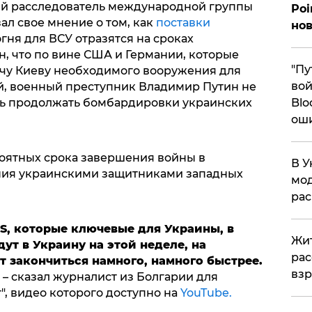
ий расследователь международной группы
Poi
зал свое мнение о том, как
поставки
нов
гня для ВСУ отразятся на сроках
, что по вине США и Германии, которые
"Пу
ачу Киеву необходимого вооружения для
вой
й, военный преступник Владимир Путин не
ть продолжать бомбардировки украинских
Blo
ош
роятных срока завершения войны в
В У
ения украинскими защитниками западных
мод
ра
RS, которые ключевые для Украины, в
Жит
ут в Украину на этой неделе, на
рас
 закончиться намного, намного быстрее.
вз
– сказал журналист из Болгарии для
, видео которого доступно на
YouTube.