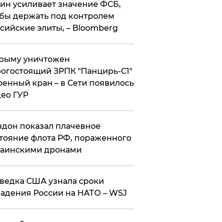
ин усиливает значение ФСБ,
бы держать под контролем
сийские элиты, – Bloomberg
рыму уничтожен
огостоящий ЗРПК "Панцирь-С1"
оенный кран – в Сети появилось
ео ГУР
дон показал плачевное
тояние флота РФ, пораженного
раинскими дронами
ведка США узнала сроки
адения России на НАТО – WSJ