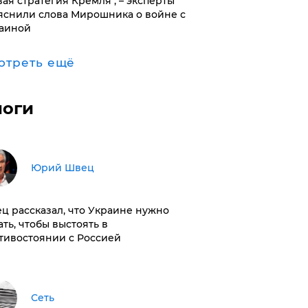
вая стратегия Кремля", – эксперты
яснили слова Мирошника о войне с
аиной
отреть ещё
логи
Юрий Швец
ц рассказал, что Украине нужно
ать, чтобы выстоять в
тивостоянии с Россией
Сеть