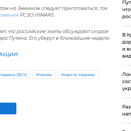
Пут
там на Змеином следует приготовиться, так
что
ражения
РСЗО HIMARS.
рос
ет, что российские элиты обсуждают скорое
В К
ра Путина. Его уберут в ближайшие недели.
дор
и в
АКЦИИ!
вид
Лон
Украины (ВСУ)
Мнение
Новости Украины
сос
ук
Раз
нап