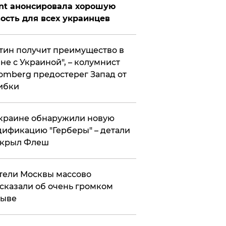
nt анонсировала хорошую
ость для всех украинцев
тин получит преимущество в
не с Украиной", – колумнист
omberg предостерег Запад от
ибки
краине обнаружили новую
ификацию "Герберы" – детали
скрыл Флеш
ели Москвы массово
сказали об очень громком
рыве