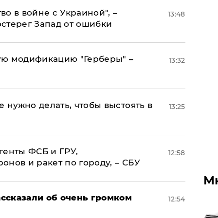
о в войне с Украиной", –
13:48
стерег Запад от ошибки
ую модификацию "Герберы" –
13:32
е нужно делать, чтобы выстоять в
13:25
генты ФСБ и ГРУ,
12:58
нов и ракет по городу, – СБУ
М
ссказали об очень громком
12:54