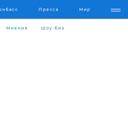
онбасс
Пресса
Мир
Мнение
Шоу-Биз