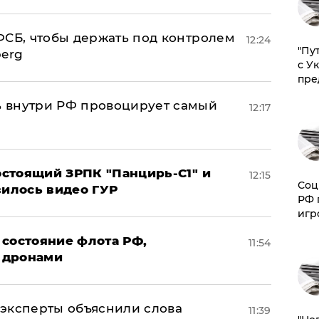
ФСБ, чтобы держать под контролем
12:24
"Пу
berg
с У
пре
 внутри РФ провоцирует самый
12:17
стоящий ЗРПК "Панцирь-С1" и
12:15
Соц
вилось видео ГУР
РФ 
игр
 состояние флота РФ,
11:54
 дронами
– эксперты объяснили слова
11:39