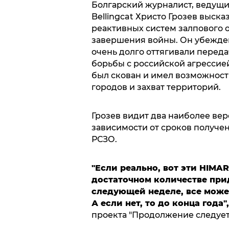
Болгарский журналист, ведущ
Bellingcat Христо Грозев выска
реактивных систем залпового о
завершения войны. Он убежден
очень долго оттягивали перед
борьбы с российской агрессие
был скован и имел возможнос
городов и захват территорий.
Грозев видит два наиболее ве
зависимости от сроков получ
РСЗО.
"Если реально, вот эти HIMA
достаточном количестве прид
следующей неделе, все может
А если нет, то до конца года",
проекта "Продолжение следует"