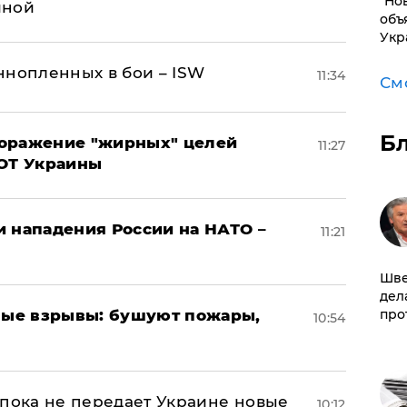
"Но
иной
объ
Укр
ннопленных в бои – ISW
11:34
См
Б
поражение "жирных" целей
11:27
ВОТ Украины
и нападения России на НАТО –
11:21
Шве
дел
ые взрывы: бушуют пожары,
про
10:54
 пока не передает Украине новые
10:12