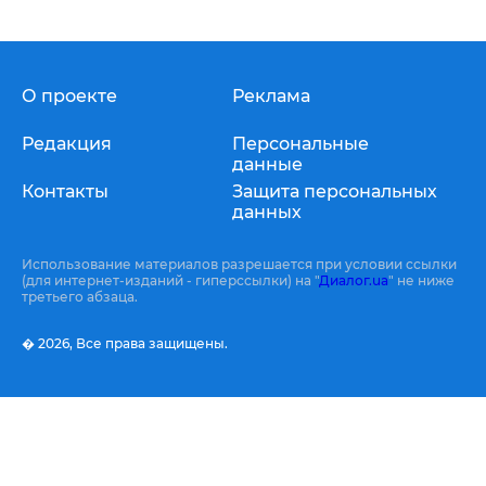
О проекте
Реклама
Редакция
Персональные
данные
Контакты
Защита персональных
данных
Использование материалов разрешается при условии ссылки
(для интернет-изданий - гиперссылки) на "
Диалог.ua
" не ниже
третьего абзаца.
� 2026,
Все права защищены.