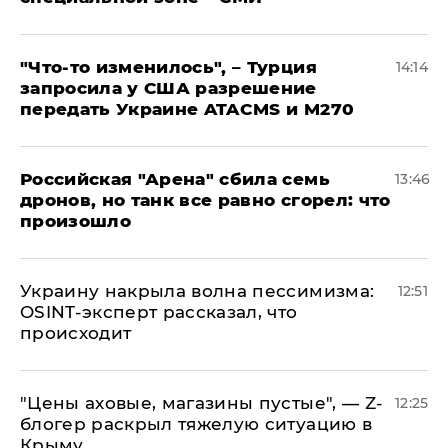
​"Что-то изменилось", – Турция
14:14
запросила у США разрешение
передать Украине ATACMS и M270
​Российская "Арена" сбила семь
13:46
дронов, но танк все равно сгорел: что
произошло
​Украину накрыла волна пессимизма:
12:51
OSINT-эксперт рассказал, что
происходит
​"Цены аховые, магазины пустые", — Z-
12:25
блогер раскрыл тяжелую ситуацию в
Крыму