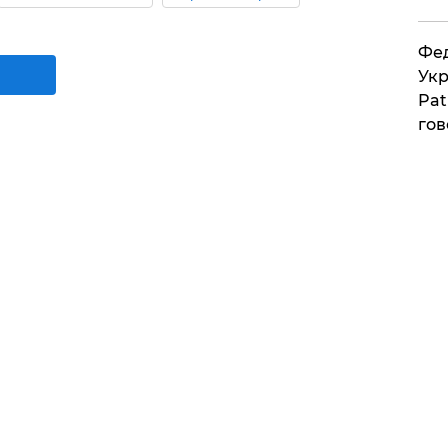
Фед
Укр
Pat
гов