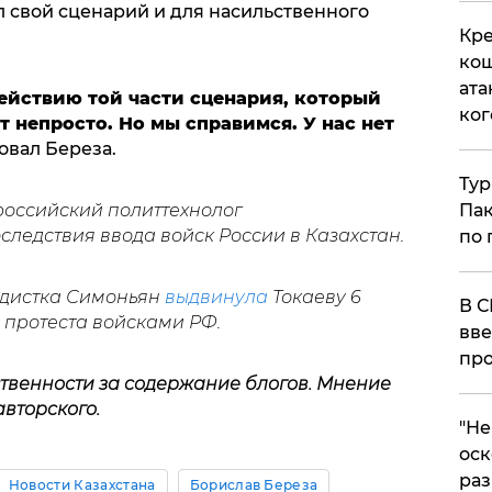
л свой сценарий и для насильственного
Кре
кош
ата
ействию той части сценария, который
ког
т непросто. Но мы справимся. У нас нет
ровал Береза.
Тур
Пак
российский политтехнолог
следствия ввода войск России в Казахстан.
по 
ндистка Симоньян
выдвинула
Токаеву 6
В С
е протеста войсками РФ.
вве
про
ственности за содержание блогов. Мнение
авторского.
​"Н
оск
раз
Новости Казахстана
Борислав Береза