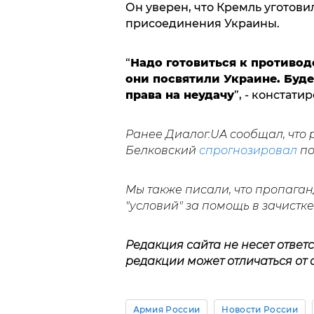
Он уверен, что Кремль уготови
присоединения Украины.
“
Надо готовиться к противод
они посвятили Украине. Буде
права на неудачу
”, - констати
Ранее Диалог.UA сообщал, что 
Белковский
спрогнозировал
по
Мы также писали, что пропага
"условий" за помощь в зачистк
Редакция сайта не несет ответ
редакции может отличаться от 
Армия России
Новости России