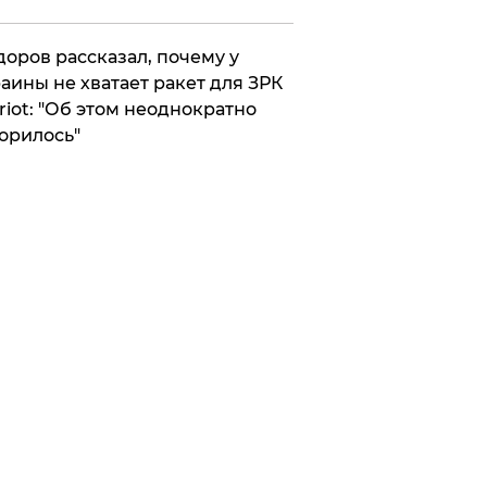
оров рассказал, почему у
аины не хватает ракет для ЗРК
riot: "Об этом неоднократно
орилось"