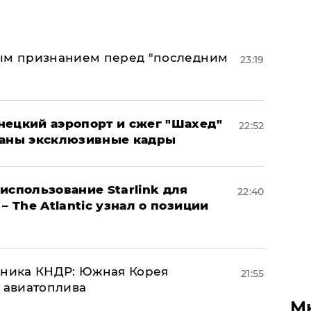
ным признанием перед "последним
23:19
нецкий аэропорт и сжег "Шахед"
22:52
ваны эксклюзивные кадры
использование Starlink для
22:40
– The Atlantic узнал о позиции
юзника КНДР: Южная Корея
21:55
н авиатоплива
М