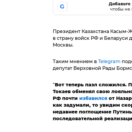
Добавьте 
G
чтобы не 
Президент Казахстана Касым-Ж
в страну войск РФ и Беларуси д
Москвы.
Таким мнением в
Telegram
под
депутат Верховной Рады Борис
“
Вот теперь пазл сложился. 
Токаев обменял свою лояльн
РФ почти
избавился
от Назарб
как задумали, то увидим ск
недавнее поглощение Путины
последовательной реализаци