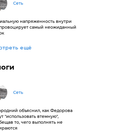
Сеть
иальную напряженность внутри
провоцирует самый неожиданный
ок
отреть ещё
логи
Сеть
ородний объяснил, как Федорова
ут "использовать втемную",
бещав то, чего выполнять не
ираются