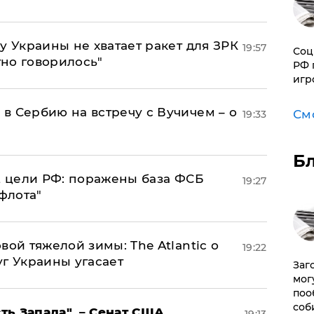
у Украины не хватает ракет для ЗРК
19:57
Соц
тно говорилось"
РФ 
игр
в Сербию на встречу с Вучичем – о
См
19:33
Б
2 цели РФ: поражены база ФСБ
19:27
флота"
вой тяжелой зимы: The Atlantic о
19:22
г Украины угасает
Заг
мог
поо
соб
ь Запада", – Сенат США