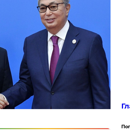
Гл
Поп