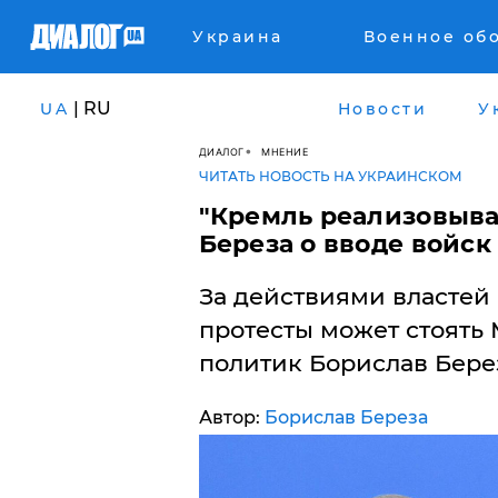
Украина
Военное об
| RU
UA
Новости
У
ДИАЛОГ
МНЕНИЕ
ЧИТАТЬ НОВОСТЬ НА УКРАИНСКОМ
"Кремль реализовывае
Береза о вводе войск
За действиями властей 
протесты может стоять 
политик Борислав Бере
Автор:
Борислав Береза