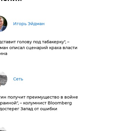
Игорь Эйдман
дставит голову под табакерку", –
ман описал сценарий краха власти
ина
Сеть
тин получит преимущество в войне
краиной", – колумнист Bloomberg
достерег Запад от ошибки