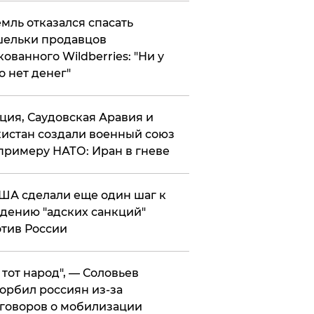
мль отказался спасать
ельки продавцов
кованного Wildberries: "Ни у
о нет денег"
ция, Саудовская Аравия и
истан создали военный союз
примеру НАТО: Иран в гневе
ША сделали еще один шаг к
дению "адских санкций"
тив России
е тот народ", — Соловьев
орбил россиян из-за
говоров о мобилизации