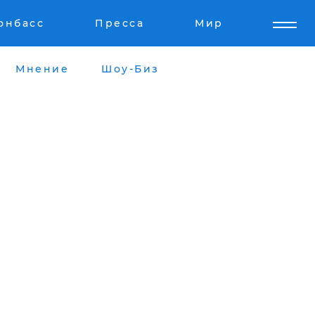
онбасс
Пресса
Мир
Мнение
Шоу-Биз