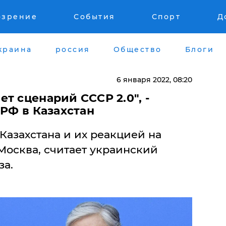
озрение
События
Спорт
Д
краина
россия
Общество
Блоги
6 января 2022, 08:20
т сценарий СССР 2.0", -
 РФ в Казахстан
Казахстана и их реакцией на
Москва, считает украинский
за.