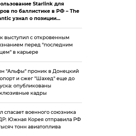
ользование Starlink для
ров по баллистике в РФ – The
antic узнал о позиции
знесмена
к выступил с откровенным
знанием перед "последним
цем" в карьере
н "Альфы" проник в Донецкий
опорт и сжег "Шахед" еще до
уска: опубликованы
склюзивные кадры
ул спасает военного союзника
Р: Южная Корея отправила РФ
тысяч тонн авиатоплива