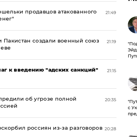
кошельки продавцов атакованного
21:49
енег"
 и Пакистан создали военный союз
21:19
​"По
неве
Эйд
Пут
аг к введению "адских санкций"
21:15
предили об угрозе полной
20:35
"Пу
оссией
с У
пре
 оскорбил россиян из-за разговоров
20:28