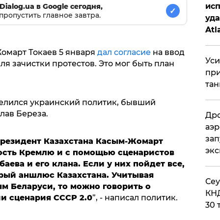
исп
Dialog.ua в Google сегодня,
✓
пропустить главное завтра.
уда
Atl
би
омарт Токаев 5 января
дал согласие
на ввод
Уси
ля зачистки протестов. Это мог быть план
при
тан
елился украинский политик, бывший
лав Береза.
Дро
аэр
зап
Президент Казахстана Касым-Жомарт
эк
ость Кремлю и с помощью сценаристов
аева и его клана. Если у них пойдет все,
орый аншлюс Казахстана. Учитывая
​Се
м Беларуси, то можно говорить о
КНД
и сценария СССР 2.0
”, - написал политик.
30 