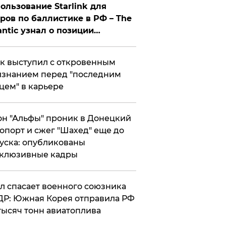
ользование Starlink для
ров по баллистике в РФ – The
antic узнал о позиции
знесмена
к выступил с откровенным
знанием перед "последним
цем" в карьере
н "Альфы" проник в Донецкий
опорт и сжег "Шахед" еще до
уска: опубликованы
склюзивные кадры
ул спасает военного союзника
Р: Южная Корея отправила РФ
тысяч тонн авиатоплива