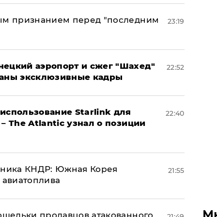
ным признанием перед "последним
23:19
нецкий аэропорт и сжег "Шахед"
22:52
ваны эксклюзивные кадры
использование Starlink для
22:40
– The Atlantic узнал о позиции
юзника КНДР: Южная Корея
21:55
н авиатоплива
М
кошельки продавцов атакованного
21:49