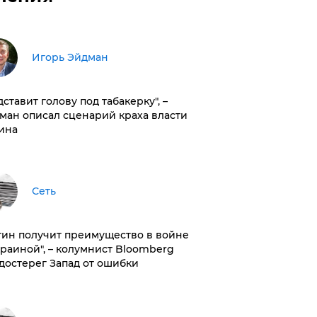
Игорь Эйдман
дставит голову под табакерку", –
ман описал сценарий краха власти
ина
Сеть
тин получит преимущество в войне
краиной", – колумнист Bloomberg
достерег Запад от ошибки