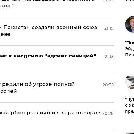
енег"
 и Пакистан создали военный союз
21:19
неве
​"По
Эйд
Пут
аг к введению "адских санкций"
21:15
предили об угрозе полной
20:35
оссией
"Пу
с У
пре
 оскорбил россиян из-за разговоров
20:28