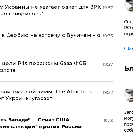
у Украины не хватает ракет для ЗРК
19:57
тно говорилось"
Соц
РФ 
игр
в Сербию на встречу с Вучичем – о
19:33
См
2 цели РФ: поражены база ФСБ
19:27
Б
флота"
вой тяжелой зимы: The Atlantic о
19:22
г Украины угасает
Заг
мог
ь Запада", – Сенат США
19:13
поо
кие санкции" против России
соб