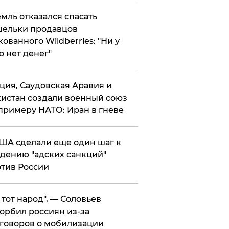
мль отказался спасать
ельки продавцов
кованного Wildberries: "Ни у
о нет денег"
ция, Саудовская Аравия и
истан создали военный союз
примеру НАТО: Иран в гневе
ША сделали еще один шаг к
дению "адских санкций"
тив России
е тот народ", — Соловьев
орбил россиян из-за
говоров о мобилизации