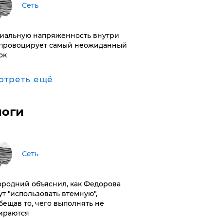
Сеть
иальную напряженность внутри
провоцирует самый неожиданный
ок
отреть ещё
логи
Сеть
ородний объяснил, как Федорова
ут "использовать втемную",
бещав то, чего выполнять не
ираются