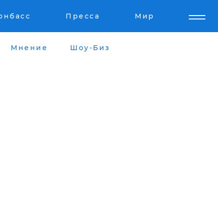
онбасс
Пресса
Мир
Мнение
Шоу-Биз