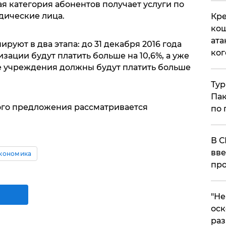
я категория абонентов получает услуги по
дические лица.
Кре
кош
ата
руют в два этапа: до 31 декабря 2016 года
ког
ации будут платить больше на 10,6%, а уже
ые учреждения должны будут платить больше
Тур
Пак
ого предложения рассматривается
по 
В С
вве
кономика
про
​"Н
оск
раз