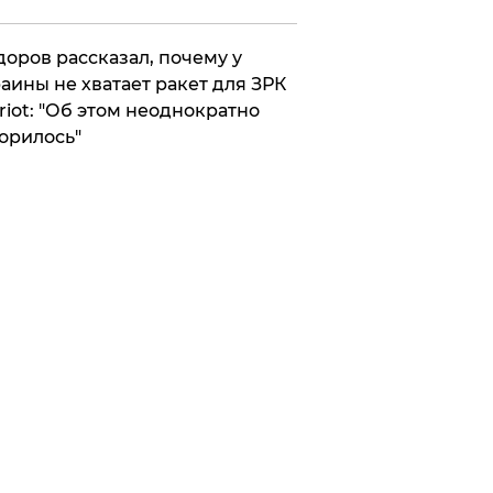
оров рассказал, почему у
аины не хватает ракет для ЗРК
riot: "Об этом неоднократно
орилось"