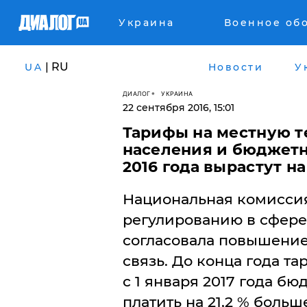
Украина
Военное об
| RU
UA
Новости
У
ДИАЛОГ
УКРАИНА
22 сентября 2016, 15:01
Тарифы на местную т
населения и бюджетн
2016 года вырастут на
Национальная комиссия
регулированию в сфере
согласовала повышение
связь. До конца года та
с 1 января 2017 года б
платить на 21,2 % больш