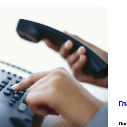
Гл
Поп