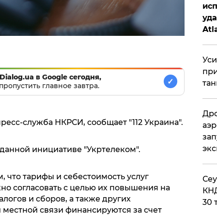
исп
уда
Atl
би
Уси
при
Dialog.ua в Google сегодня,
✓
тан
пропустить главное завтра.
Дро
есс-служба НКРСИ, сообщает "112 Украина".
аэр
зап
эк
данной инициативе "Укртелеком".
м, что тарифы и себестоимость услуг
​Се
но согласовать с целью их повышения на
КНД
логов и сборов, а также других
30 
 местной связи финансируются за счет