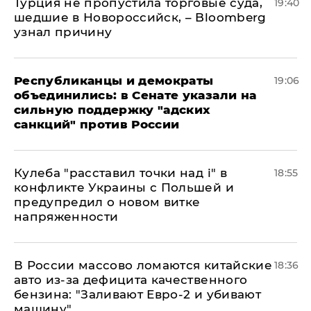
Турция не пропустила торговые суда,
19:40
шедшие в Новороссийск, – Bloomberg
узнал причину
Республиканцы и демократы
19:06
объединились: в Сенате указали на
сильную поддержку "адских
санкций" против России
Кулеба "расставил точки над і" в
18:55
конфликте Украины с Польшей и
предупредил о новом витке
напряженности
В России массово ломаются китайские
18:36
авто из-за дефицита качественного
бензина: "Заливают Евро-2 и убивают
машину"