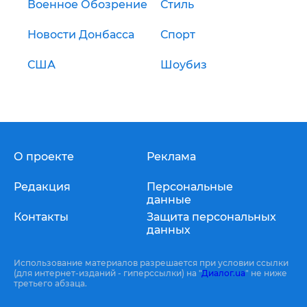
Военное Обозрение
Стиль
Новости Донбасса
Спорт
США
Шоубиз
О проекте
Реклама
Редакция
Персональные
данные
Контакты
Защита персональных
данных
Использование материалов разрешается при условии ссылки
(для интернет-изданий - гиперссылки) на "
Диалог.ua
" не ниже
третьего абзаца.