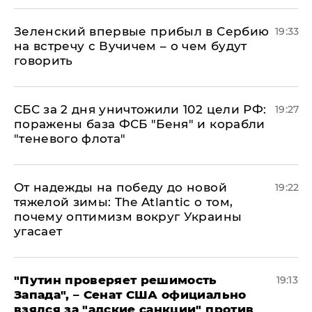
Зеленский впервые прибыл в Сербию
19:33
на встречу с Вучичем – о чем будут
говорить
СБС за 2 дня уничтожили 102 цели РФ:
19:27
поражены база ФСБ "Беня" и корабли
"теневого флота"
От надежды на победу до новой
19:22
тяжелой зимы: The Atlantic о том,
почему оптимизм вокруг Украины
угасает
"Путин проверяет решимость
19:13
Запада", – Сенат США официально
взялся за "адские санкции" против