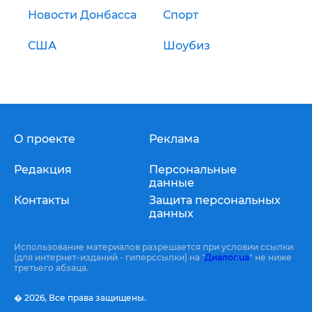
Новости Донбасса
Спорт
США
Шоубиз
О проекте
Реклама
Редакция
Персональные
данные
Контакты
Защита персональных
данных
Использование материалов разрешается при условии ссылки
(для интернет-изданий - гиперссылки) на "
Диалог.ua
" не ниже
третьего абзаца.
� 2026,
Все права защищены.