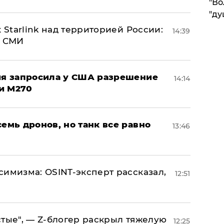
"Во
"ду
 Starlink над территорией России:
14:39
- СМИ
ция запросила у США разрешение
14:14
и M270
семь дронов, но танк все равно
13:46
симизма: OSINT-эксперт рассказал,
12:51
стые", — Z-блогер раскрыл тяжелую
12:25