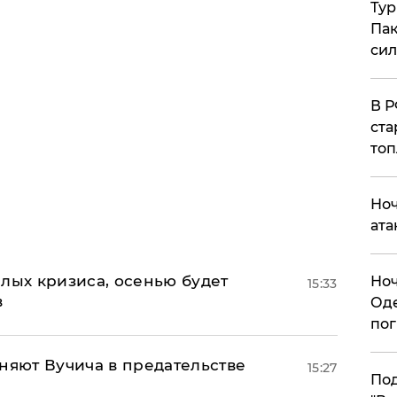
Тур
Пак
си
​В 
ста
топ
​Но
ата
лых кризиса, осенью будет
​Но
15:33
в
Оде
пог
няют Вучича в предательстве
15:27
По