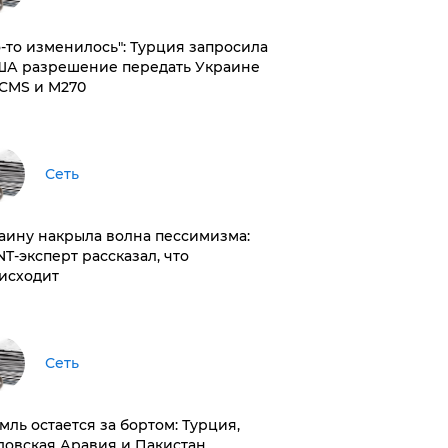
то-то изменилось": Турция запросила
ША разрешение передать Украине
CMS и M270
Сеть
раину накрыла волна пессимизма:
NT-эксперт рассказал, что
исходит
Сеть
емль остается за бортом: Турция,
довская Аравия и Пакистан