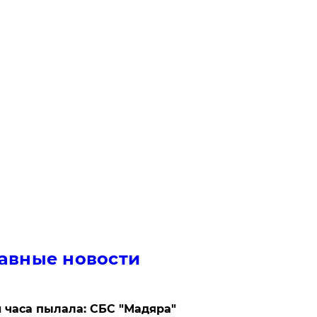
авные новости
 часа пылала: СБС "Мадяра"