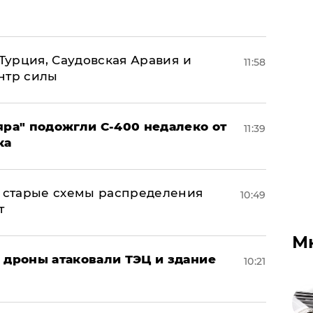
 Турция, Саудовская Аравия и
11:58
нтр силы
яра" подожгли С-400 недалеко от
11:39
ка
н: старые схемы распределения
10:49
т
М
: дроны атаковали ТЭЦ и здание
10:21