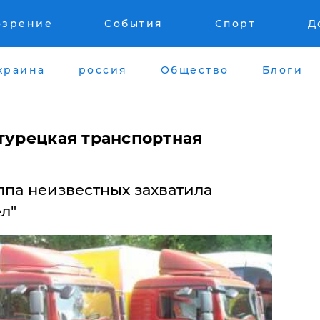
озрение
События
Спорт
Д
краина
россия
Общество
Блоги
 турецкая транспортная
ппа неизвестных захватила
л"