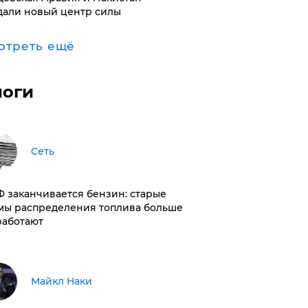
дали новый центр силы
отреть ещё
логи
Сеть
РФ заканчивается бензин: старые
мы распределения топлива больше
работают
Майкл Наки