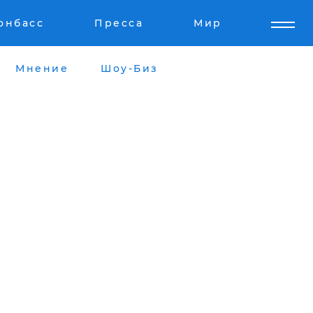
онбасс
Пресса
Мир
Мнение
Шоу-Биз