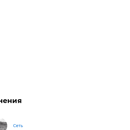
нения
Сеть