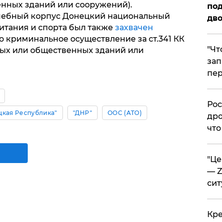
нных зданий или сооружений).
под
 учебный корпус Донецкий национальный
дво
итания и спорта был также
захвачен
о криминальное осуществление за ст.341 КК
​"Ч
ных или общественных зданий или
зап
пер
​Ро
цкая Республика"
"ДНР"
ООС (АТО)
дро
что
​"Ц
— Z
сит
​Кр