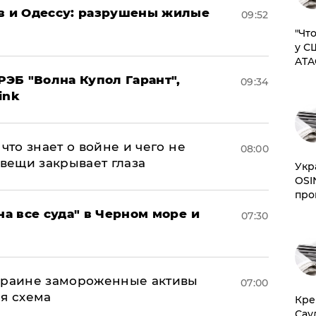
ов и Одессу: разрушены жилые
09:52
​"Ч
у С
ATA
ЭБ "Волна Купол Гарант",
09:34
ink
что знает о войне и чего не
08:00
 вещи закрывает глаза
​Ук
OSI
про
на все суда" в Черном море и
07:30
Украине замороженные активы
07:00
ая схема
​Кр
Сау