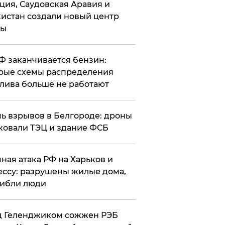
ция, Саудовская Аравия и
истан создали новый центр
лы
РФ заканчивается бензин:
рые схемы распределения
лива больше не работают
чь взрывов в Белгороде: дроны
ковали ТЭЦ и здание ФСБ
чная атака РФ на Харьков и
ссу: разрушены жилые дома,
ибли люди
д Геленджиком сожжен РЭБ