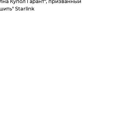
лна Купол Гарант", призванный
шить" Starlink