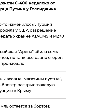
ожгли С-400 недалеко от
рца Путина у Геленджика
то-то изменилось": Турция
росила у США разрешение
едать Украине ATACMS и M270
ссийская "Арена" сбила семь
нов, но танк все равно сгорел:
 произошло
ены аховые, магазины пустые",
-блогер раскрыл тяжелую
уацию в Крыму
емль остается за бортом: