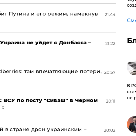
соз
убит Путина и его режим, намекнув
21:44
См
Б
Украина не уйдет с Донбасса –
21:22
dberries: там впечатляющие потери,
20:57
​В 
схе
не 
 ВСУ по посту "Сиваш" в Черном
20:11
й в стране дрон украинским –
20:02