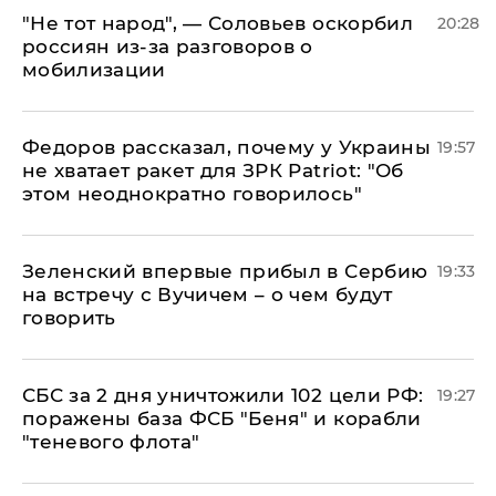
​"Не тот народ", — Соловьев оскорбил
20:28
россиян из-за разговоров о
мобилизации
Федоров рассказал, почему у Украины
19:57
не хватает ракет для ЗРК Patriot: "Об
этом неоднократно говорилось"
Зеленский впервые прибыл в Сербию
19:33
на встречу с Вучичем – о чем будут
говорить
СБС за 2 дня уничтожили 102 цели РФ:
19:27
поражены база ФСБ "Беня" и корабли
"теневого флота"