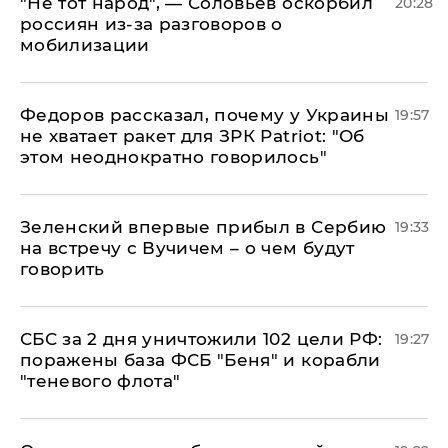
​"Не тот народ", — Соловьев оскорбил
20:28
россиян из-за разговоров о
мобилизации
Федоров рассказал, почему у Украины
19:57
не хватает ракет для ЗРК Patriot: "Об
этом неоднократно говорилось"
Зеленский впервые прибыл в Сербию
19:33
на встречу с Вучичем – о чем будут
говорить
СБС за 2 дня уничтожили 102 цели РФ:
19:27
поражены база ФСБ "Беня" и корабли
"теневого флота"