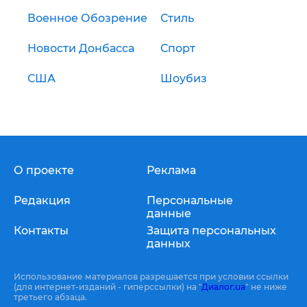
Военное Обозрение
Стиль
Новости Донбасса
Спорт
США
Шоубиз
О проекте
Реклама
Редакция
Персональные
данные
Контакты
Защита персональных
данных
Использование материалов разрешается при условии ссылки
(для интернет-изданий - гиперссылки) на "
Диалог.ua
" не ниже
третьего абзаца.